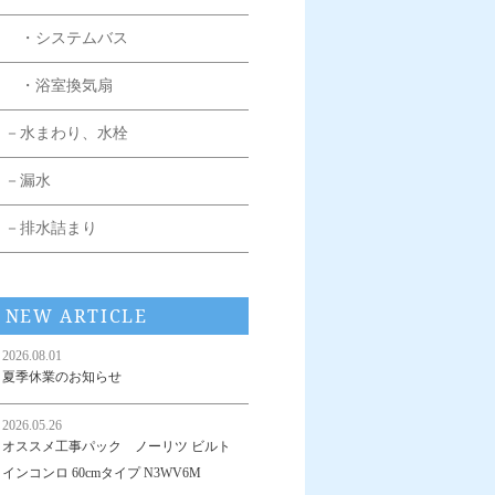
・システムバス
・浴室換気扇
－水まわり、水栓
－漏水
－排水詰まり
NEW ARTICLE
2026.08.01
夏季休業のお知らせ
2026.05.26
オススメ工事パック ノーリツ ビルト
インコンロ 60cmタイプ N3WV6M