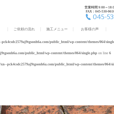
営業時間 9:00～18:
j9tgsonh6a.com/public_html/wp-content/themes/064/single.php
on line
4
FAX：045-530-961
045-53
8/xn--pck4csdc2579aj9tgsonh6a.com/public_html/wp-content/themes/064/
ご依頼の流れ
施工メニュー
お客様の声
j9tgsonh6a.com/public_html/wp-content/themes/064/single.php
on line
5
-pck4csdc2579aj9tgsonh6a.com/public_html/wp-content/themes/064/singl
j9tgsonh6a.com/public_html/wp-content/themes/064/single.php
on line
6
/xn--pck4csdc2579aj9tgsonh6a.com/public_html/wp-content/themes/064/si