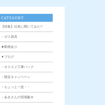
CATEGORY
【特集】社長に聞いてみた!!
－ガス器具
★動画あり
▼ブログ
－オススメ工事パック
－限定キャンペーン
－ちょっと一息・・
－あきさんの現場飯🍚