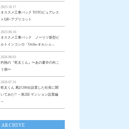
2025.10.17
オススメ工事パック TOTOピュアレス
トQR+アプリコット
2023.06.10
オススメ工事パック ノーリツ新型ビ
ルトインコンロ「Orche-オルシェ-」
2026.08.03
灼熱の『乾太くん』〜あの夏🌻の向こ
う側〜
2026.07.31
乾太くん 累計200台設置した社長に聞
いてみた!! ～第2回 マンション設置編
～
ARCHIVE