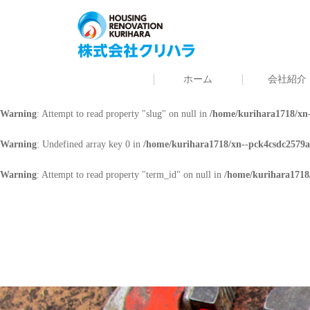
Warning
: Undefined array key 0 in
/home/kurihara1718/xn--pck4csdc2579a
Warning
: Attempt to read property "cat_name" on null in
/home/kurihara171
ホーム
会社紹介
Warning
: Undefined array key 0 in
/home/kurihara1718/xn--pck4csdc2579a
Warning
: Attempt to read property "slug" on null in
/home/kurihara1718/xn-
Warning
: Undefined array key 0 in
/home/kurihara1718/xn--pck4csdc2579a
Warning
: Attempt to read property "term_id" on null in
/home/kurihara1718