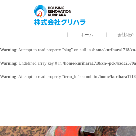
Warning
: Undefined array key 0 in
/home/kurihara1718/xn--pck4csdc2579a
Warning
: Attempt to read property "cat_name" on null in
/home/kurihara171
ホーム
会社紹介
Warning
: Undefined array key 0 in
/home/kurihara1718/xn--pck4csdc2579a
Warning
: Attempt to read property "slug" on null in
/home/kurihara1718/xn-
Warning
: Undefined array key 0 in
/home/kurihara1718/xn--pck4csdc2579a
Warning
: Attempt to read property "term_id" on null in
/home/kurihara1718