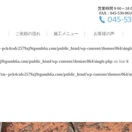
営業時間 9:00～18:
j9tgsonh6a.com/public_html/wp-content/themes/064/single.php
on line
4
FAX：045-530-961
045-53
8/xn--pck4csdc2579aj9tgsonh6a.com/public_html/wp-content/themes/064/
ご依頼の流れ
施工メニュー
お客様の声
j9tgsonh6a.com/public_html/wp-content/themes/064/single.php
on line
5
-pck4csdc2579aj9tgsonh6a.com/public_html/wp-content/themes/064/singl
j9tgsonh6a.com/public_html/wp-content/themes/064/single.php
on line
6
/xn--pck4csdc2579aj9tgsonh6a.com/public_html/wp-content/themes/064/si