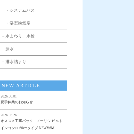
・システムバス
・浴室換気扇
－水まわり、水栓
－漏水
－排水詰まり
NEW ARTICLE
2026.08.01
夏季休業のお知らせ
2026.05.26
オススメ工事パック ノーリツ ビルト
インコンロ 60cmタイプ N3WV6M