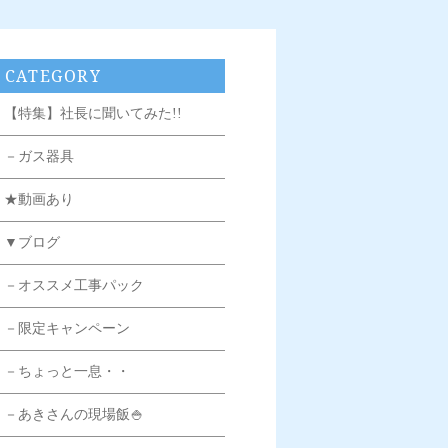
CATEGORY
【特集】社長に聞いてみた!!
－ガス器具
★動画あり
▼ブログ
－オススメ工事パック
－限定キャンペーン
－ちょっと一息・・
－あきさんの現場飯🍚