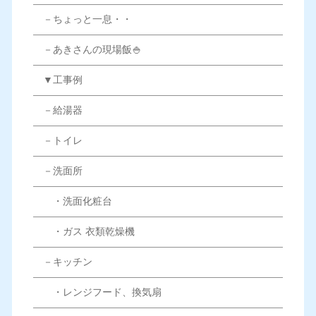
－ちょっと一息・・
－あきさんの現場飯🍚
▼工事例
－給湯器
－トイレ
－洗面所
・洗面化粧台
・ガス 衣類乾燥機
－キッチン
・レンジフード、換気扇