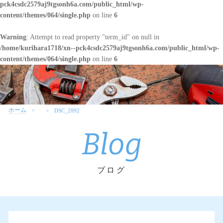
pck4csdc2579aj9tgsonh6a.com/public_html/wp-
content/themes/064/single.php
on line
6
Warning
: Attempt to read property "term_id" on null in
/home/kurihara1718/xn--pck4csdc2579aj9tgsonh6a.com/public_html/wp-
content/themes/064/single.php
on line
6
ホーム
DSC_2092
Blog
ブログ