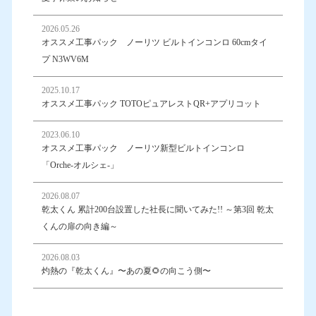
2026.05.26
オススメ工事パック ノーリツ ビルトインコンロ 60cmタイ
プ N3WV6M
2025.10.17
オススメ工事パック TOTOピュアレストQR+アプリコット
2023.06.10
オススメ工事パック ノーリツ新型ビルトインコンロ
「Orche-オルシェ-」
2026.08.07
乾太くん 累計200台設置した社長に聞いてみた!! ～第3回 乾太
くんの扉の向き編～
2026.08.03
灼熱の『乾太くん』〜あの夏🌻の向こう側〜