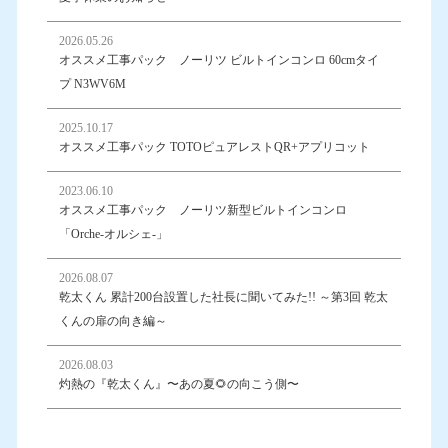
2026.05.26
オススメ工事パック ノーリツ ビルトインコンロ 60cmタイ
プ N3WV6M
2025.10.17
オススメ工事パック TOTOピュアレストQR+アプリコット
2023.06.10
オススメ工事パック ノーリツ新型ビルトインコンロ
「Orche-オルシェ-」
2026.08.07
乾太くん 累計200台設置した社長に聞いてみた!! ～第3回 乾太
くんの扉の向き編～
2026.08.03
灼熱の『乾太くん』〜あの夏🌻の向こう側〜