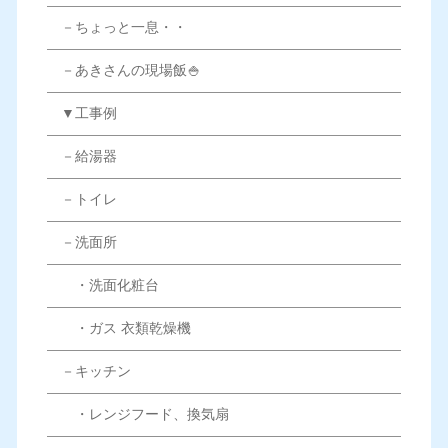
－ちょっと一息・・
－あきさんの現場飯🍚
▼工事例
－給湯器
－トイレ
－洗面所
・洗面化粧台
・ガス 衣類乾燥機
－キッチン
・レンジフード、換気扇