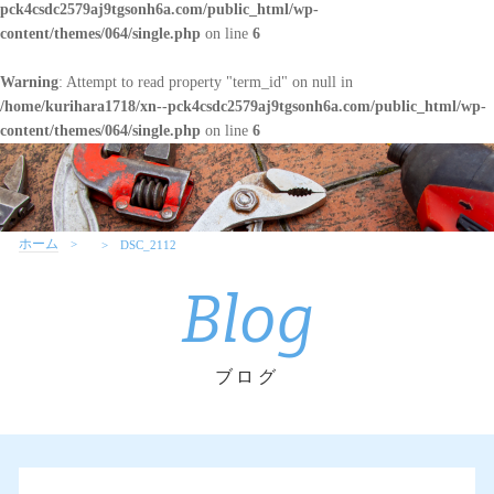
pck4csdc2579aj9tgsonh6a.com/public_html/wp-
content/themes/064/single.php
on line
6
Warning
: Attempt to read property "term_id" on null in
/home/kurihara1718/xn--pck4csdc2579aj9tgsonh6a.com/public_html/wp-
content/themes/064/single.php
on line
6
ホーム
DSC_2112
Blog
ブログ