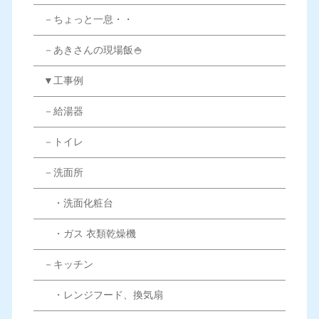
－ちょっと一息・・
－あきさんの現場飯🍚
▼工事例
－給湯器
－トイレ
－洗面所
・洗面化粧台
・ガス 衣類乾燥機
－キッチン
・レンジフード、換気扇