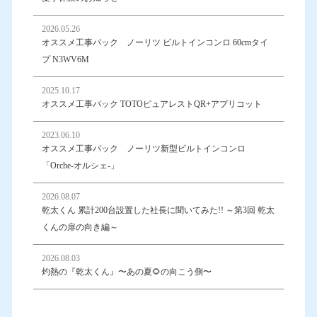
2026.05.26
オススメ工事パック ノーリツ ビルトインコンロ 60cmタイ
プ N3WV6M
2025.10.17
オススメ工事パック TOTOピュアレストQR+アプリコット
2023.06.10
オススメ工事パック ノーリツ新型ビルトインコンロ
「Orche-オルシェ-」
2026.08.07
乾太くん 累計200台設置した社長に聞いてみた!! ～第3回 乾太
くんの扉の向き編～
2026.08.03
灼熱の『乾太くん』〜あの夏🌻の向こう側〜