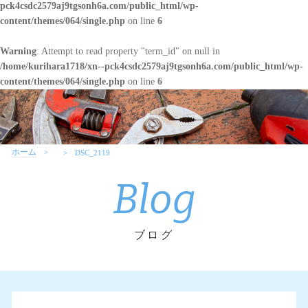
pck4csdc2579aj9tgsonh6a.com/public_html/wp-
content/themes/064/single.php
on line
6
Warning
: Attempt to read property "term_id" on null in
/home/kurihara1718/xn--pck4csdc2579aj9tgsonh6a.com/public_html/wp-
content/themes/064/single.php
on line
6
ホーム
DSC_2119
Blog
ブログ