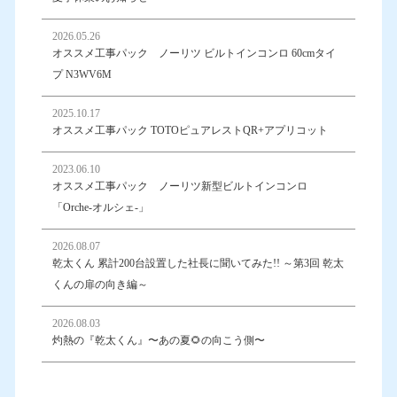
2026.05.26
オススメ工事パック ノーリツ ビルトインコンロ 60cmタイ
プ N3WV6M
2025.10.17
オススメ工事パック TOTOピュアレストQR+アプリコット
2023.06.10
オススメ工事パック ノーリツ新型ビルトインコンロ
「Orche-オルシェ-」
2026.08.07
乾太くん 累計200台設置した社長に聞いてみた!! ～第3回 乾太
くんの扉の向き編～
2026.08.03
灼熱の『乾太くん』〜あの夏🌻の向こう側〜