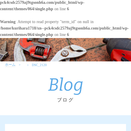
pck4csdc2579aj9tgsonh6a.com/public_html/wp-
content/themes/064/single.php
on line
6
Warning
: Attempt to read property "term_id" on null in
/home/kurihara1718/xn--pck4csdc2579aj9tgsonh6a.com/public_html/wp-
content/themes/064/single.php
on line
6
ホーム
DSC_2120
Blog
ブログ