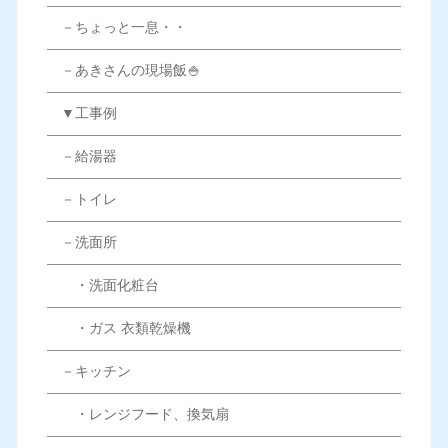
－ちょっと一息・・
－あきさんの現場飯🍚
▼工事例
－給湯器
－トイレ
－洗面所
・洗面化粧台
・ガス 衣類乾燥機
－キッチン
・レンジフード、換気扇