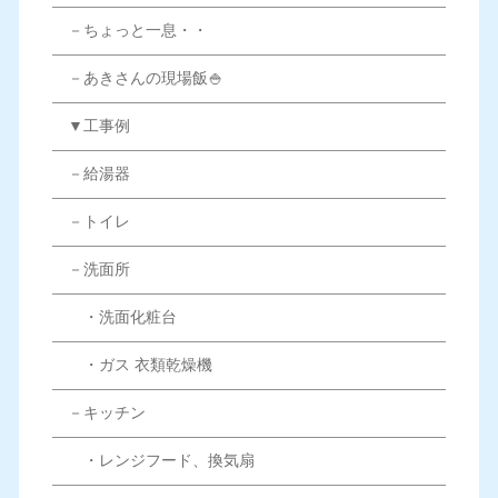
－ちょっと一息・・
－あきさんの現場飯🍚
▼工事例
－給湯器
－トイレ
－洗面所
・洗面化粧台
・ガス 衣類乾燥機
－キッチン
・レンジフード、換気扇