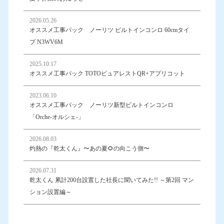
2026.05.26
オススメ工事パック ノーリツ ビルトインコンロ 60cmタイ
プ N3WV6M
2025.10.17
オススメ工事パック TOTOピュアレストQR+アプリコット
2023.06.10
オススメ工事パック ノーリツ新型ビルトインコンロ
「Orche-オルシェ-」
2026.08.03
灼熱の『乾太くん』〜あの夏🌻の向こう側〜
2026.07.31
乾太くん 累計200台設置した社長に聞いてみた!! ～第2回 マン
ション設置編～