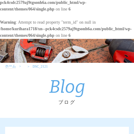
pck4csdc2579aj9tgsonh6a.com/public_html/wp-
content/themes/064/single.php
on line
6
Warning
: Attempt to read property "term_id" on null in
/home/kurihara1718/xn--pck4csdc2579aj9tgsonh6a.com/public_html/wp-
content/themes/064/single.php
on line
6
ホーム
DSC_2121
Blog
ブログ