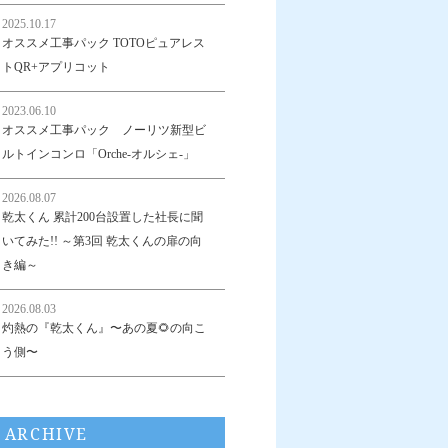
2025.10.17
オススメ工事パック TOTOピュアレス
トQR+アプリコット
2023.06.10
オススメ工事パック ノーリツ新型ビ
ルトインコンロ「Orche-オルシェ-」
2026.08.07
乾太くん 累計200台設置した社長に聞
いてみた!! ～第3回 乾太くんの扉の向
き編～
2026.08.03
灼熱の『乾太くん』〜あの夏🌻の向こ
う側〜
ARCHIVE