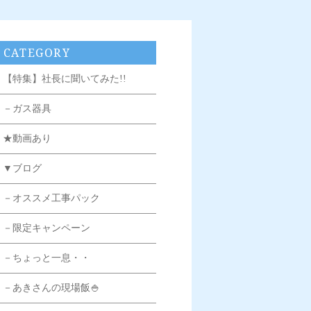
CATEGORY
【特集】社長に聞いてみた!!
－ガス器具
★動画あり
▼ブログ
－オススメ工事パック
－限定キャンペーン
－ちょっと一息・・
－あきさんの現場飯🍚