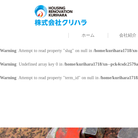
Warning
: Undefined array key 0 in
/home/kurihara1718/xn--pck4csdc2579a
Warning
: Attempt to read property "cat_name" on null in
/home/kurihara171
ホーム
会社紹介
Warning
: Undefined array key 0 in
/home/kurihara1718/xn--pck4csdc2579a
Warning
: Attempt to read property "slug" on null in
/home/kurihara1718/xn-
Warning
: Undefined array key 0 in
/home/kurihara1718/xn--pck4csdc2579a
Warning
: Attempt to read property "term_id" on null in
/home/kurihara1718