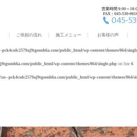
営業時間 9:00～18:
j9tgsonh6a.com/public_html/wp-content/themes/064/single.php
on line
4
FAX：045-530-961
045-53
8/xn--pck4csdc2579aj9tgsonh6a.com/public_html/wp-content/themes/064/
ご依頼の流れ
施工メニュー
お客様の声
j9tgsonh6a.com/public_html/wp-content/themes/064/single.php
on line
5
-pck4csdc2579aj9tgsonh6a.com/public_html/wp-content/themes/064/singl
j9tgsonh6a.com/public_html/wp-content/themes/064/single.php
on line
6
/xn--pck4csdc2579aj9tgsonh6a.com/public_html/wp-content/themes/064/si