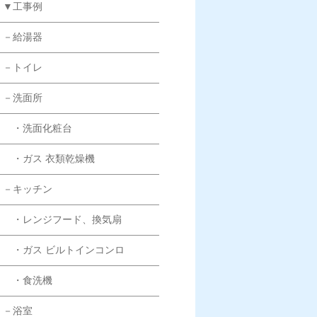
▼工事例
－給湯器
－トイレ
－洗面所
・洗面化粧台
・ガス 衣類乾燥機
－キッチン
・レンジフード、換気扇
・ガス ビルトインコンロ
・食洗機
－浴室