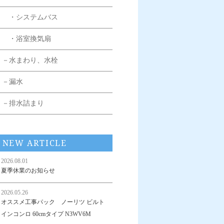
・システムバス
・浴室換気扇
－水まわり、水栓
－漏水
－排水詰まり
NEW ARTICLE
2026.08.01
夏季休業のお知らせ
2026.05.26
オススメ工事パック ノーリツ ビルト
インコンロ 60cmタイプ N3WV6M