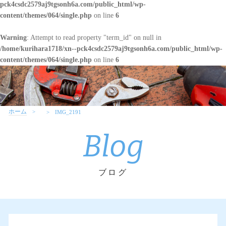
pck4csdc2579aj9tgsonh6a.com/public_html/wp-
content/themes/064/single.php
on line
6
Warning
: Attempt to read property "term_id" on null in
/home/kurihara1718/xn--pck4csdc2579aj9tgsonh6a.com/public_html/wp-
content/themes/064/single.php
on line
6
ホーム
IMG_2191
Blog
ブログ