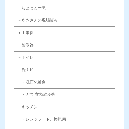
－ちょっと一息・・
－あきさんの現場飯🍚
▼工事例
－給湯器
－トイレ
－洗面所
・洗面化粧台
・ガス 衣類乾燥機
－キッチン
・レンジフード、換気扇