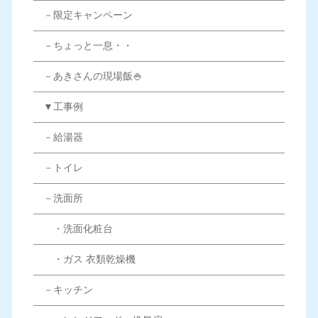
－限定キャンペーン
－ちょっと一息・・
－あきさんの現場飯🍚
▼工事例
－給湯器
－トイレ
－洗面所
・洗面化粧台
・ガス 衣類乾燥機
－キッチン