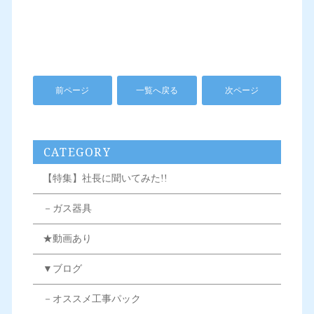
前ページ
一覧へ戻る
次ページ
CATEGORY
【特集】社長に聞いてみた!!
－ガス器具
★動画あり
▼ブログ
－オススメ工事パック