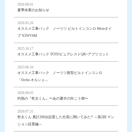
2026.08.01
夏季休業のお知らせ
2026.05.26
オススメ工事パック ノーリツ ビルトインコンロ 60cmタイ
プ N3WV6M
2025.10.17
オススメ工事パック TOTOピュアレストQR+アプリコット
2023.06.10
オススメ工事パック ノーリツ新型ビルトインコンロ
「Orche-オルシェ-」
2026.08.03
灼熱の『乾太くん』〜あの夏🌻の向こう側〜
2026.07.31
乾太くん 累計200台設置した社長に聞いてみた!! ～第2回 マン
ション設置編～