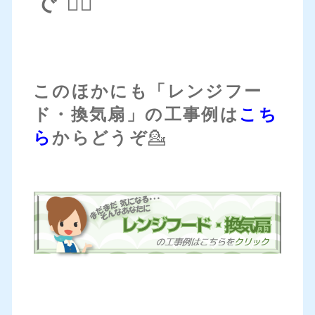
で 💁‍♀️
このほかにも「レンジフー
ド・換気扇」の工事例は
こち
ら
からどうぞ
💁