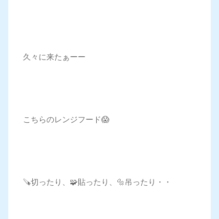
久々に来たぁーー
こちらのレンジフード😱
🪚切ったり、🧩貼ったり、🔩吊ったり・・