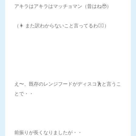
アキラはアキラはマッチョマン（昔はね🥹）
（👩 また訳わからないこと言ってるわ🤦‍♀️）
え〜、既存のレンジフードがディスコ🕺と言うこ
とで・・
前振りが長くなりましたが・・