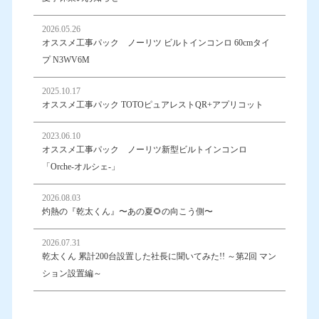
2026.05.26
オススメ工事パック ノーリツ ビルトインコンロ 60cmタイ
プ N3WV6M
2025.10.17
オススメ工事パック TOTOピュアレストQR+アプリコット
2023.06.10
オススメ工事パック ノーリツ新型ビルトインコンロ
「Orche-オルシェ-」
2026.08.03
灼熱の『乾太くん』〜あの夏🌻の向こう側〜
2026.07.31
乾太くん 累計200台設置した社長に聞いてみた!! ～第2回 マン
ション設置編～