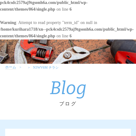
pck4csdc2579aj9tgsonh6a.com/public_html/wp-
content/themes/064/single.php
on line
6
Warning
: Attempt to read property "term_id" on null in
/home/kurihara1718/xn--pck4csdc2579aj9tgsonh6a.com/public_html/wp-
content/themes/064/single.php
on line
6
ホーム
N3WV6M チラシ
Blog
ブログ