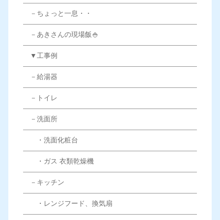
－ちょっと一息・・
－あきさんの現場飯🍚
▼工事例
－給湯器
－トイレ
－洗面所
・洗面化粧台
・ガス 衣類乾燥機
－キッチン
・レンジフード、換気扇