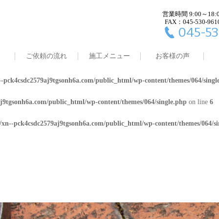
営業時間 9:00～18:
j9tgsonh6a.com/public_html/wp-content/themes/064/single.php
on line
4
FAX：045-530-961
045-53
8/xn--pck4csdc2579aj9tgsonh6a.com/public_html/wp-content/themes/064/
ご依頼の流れ
施工メニュー
お客様の声
j9tgsonh6a.com/public_html/wp-content/themes/064/single.php
on line
5
-pck4csdc2579aj9tgsonh6a.com/public_html/wp-content/themes/064/singl
j9tgsonh6a.com/public_html/wp-content/themes/064/single.php
on line
6
/xn--pck4csdc2579aj9tgsonh6a.com/public_html/wp-content/themes/064/si