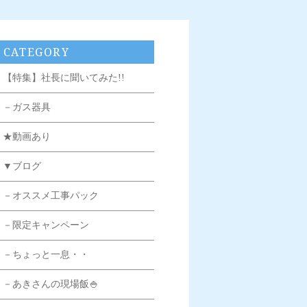
CATEGORY
【特集】社長に聞いてみた!!
－ガス器具
★動画あり
▼ブログ
－オススメ工事パック
－限定キャンペーン
－ちょっと一息・・
－あきさんの現場飯🍚