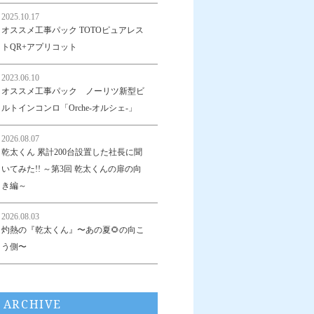
2025.10.17
オススメ工事パック TOTOピュアレス
トQR+アプリコット
2023.06.10
オススメ工事パック ノーリツ新型ビ
ルトインコンロ「Orche-オルシェ-」
2026.08.07
乾太くん 累計200台設置した社長に聞
いてみた!! ～第3回 乾太くんの扉の向
き編～
2026.08.03
灼熱の『乾太くん』〜あの夏🌻の向こ
う側〜
ARCHIVE