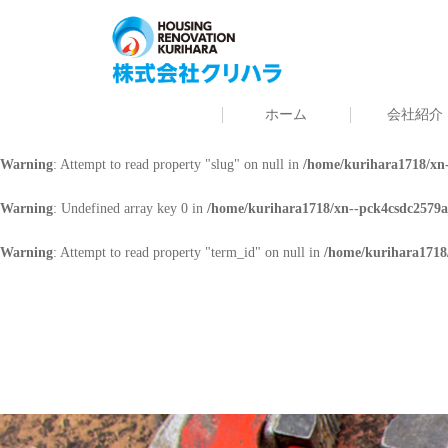
Warning
: Undefined array key 0 in
/home/kurihara1718/xn--pck4csdc2579a
Warning
: Attempt to read property "cat_name" on null in
/home/kurihara171
ホーム
会社紹介
Warning
: Undefined array key 0 in
/home/kurihara1718/xn--pck4csdc2579a
Warning
: Attempt to read property "slug" on null in
/home/kurihara1718/xn-
Warning
: Undefined array key 0 in
/home/kurihara1718/xn--pck4csdc2579a
Warning
: Attempt to read property "term_id" on null in
/home/kurihara1718