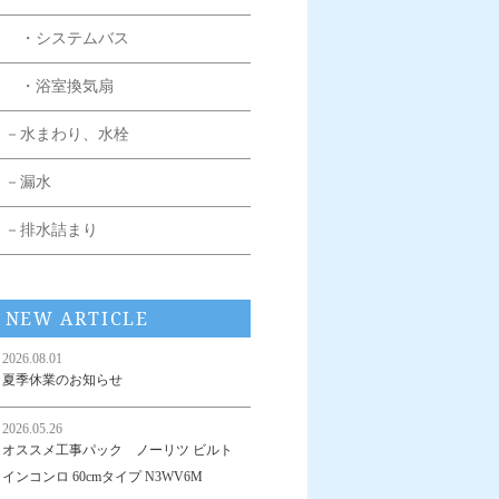
・システムバス
・浴室換気扇
－水まわり、水栓
－漏水
－排水詰まり
NEW ARTICLE
2026.08.01
夏季休業のお知らせ
2026.05.26
オススメ工事パック ノーリツ ビルト
インコンロ 60cmタイプ N3WV6M