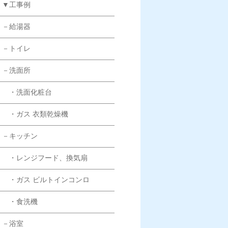
▼工事例
－給湯器
－トイレ
－洗面所
・洗面化粧台
・ガス 衣類乾燥機
－キッチン
・レンジフード、換気扇
・ガス ビルトインコンロ
・食洗機
－浴室