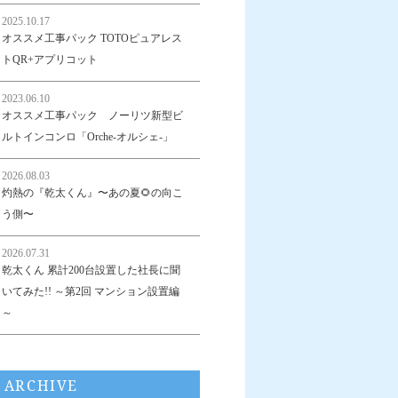
2025.10.17
オススメ工事パック TOTOピュアレス
トQR+アプリコット
2023.06.10
オススメ工事パック ノーリツ新型ビ
ルトインコンロ「Orche-オルシェ-」
2026.08.03
灼熱の『乾太くん』〜あの夏🌻の向こ
う側〜
2026.07.31
乾太くん 累計200台設置した社長に聞
いてみた!! ～第2回 マンション設置編
～
ARCHIVE