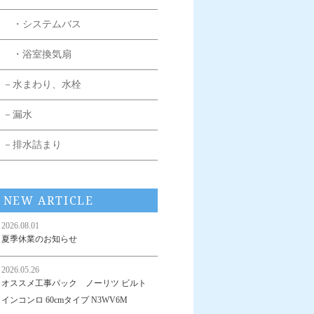
・システムバス
・浴室換気扇
－水まわり、水栓
－漏水
－排水詰まり
NEW ARTICLE
2026.08.01
夏季休業のお知らせ
2026.05.26
オススメ工事パック ノーリツ ビルト
インコンロ 60cmタイプ N3WV6M