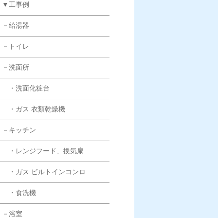
▼工事例
－給湯器
－トイレ
－洗面所
・洗面化粧台
・ガス 衣類乾燥機
－キッチン
・レンジフード、換気扇
・ガス ビルトインコンロ
・食洗機
－浴室