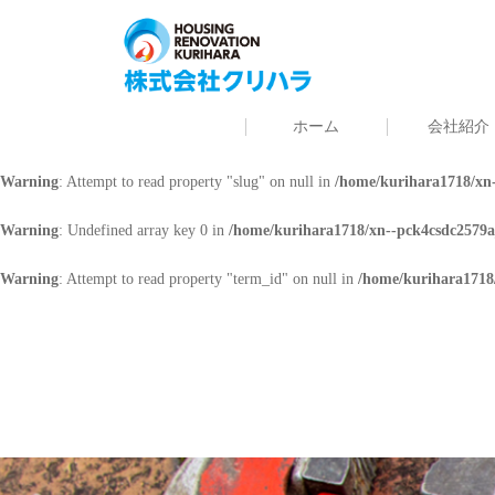
Warning
: Undefined array key 0 in
/home/kurihara1718/xn--pck4csdc2579a
Warning
: Attempt to read property "cat_name" on null in
/home/kurihara171
ホーム
会社紹介
Warning
: Undefined array key 0 in
/home/kurihara1718/xn--pck4csdc2579a
Warning
: Attempt to read property "slug" on null in
/home/kurihara1718/xn-
Warning
: Undefined array key 0 in
/home/kurihara1718/xn--pck4csdc2579a
Warning
: Attempt to read property "term_id" on null in
/home/kurihara1718