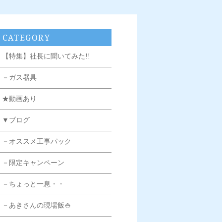
CATEGORY
【特集】社長に聞いてみた!!
－ガス器具
★動画あり
▼ブログ
－オススメ工事パック
－限定キャンペーン
－ちょっと一息・・
－あきさんの現場飯🍚