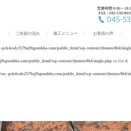
営業時間 9:00～18:
j9tgsonh6a.com/public_html/wp-content/themes/064/single.php
on line
4
FAX：045-530-961
045-53
8/xn--pck4csdc2579aj9tgsonh6a.com/public_html/wp-content/themes/064/
ご依頼の流れ
施工メニュー
お客様の声
j9tgsonh6a.com/public_html/wp-content/themes/064/single.php
on line
5
-pck4csdc2579aj9tgsonh6a.com/public_html/wp-content/themes/064/singl
j9tgsonh6a.com/public_html/wp-content/themes/064/single.php
on line
6
/xn--pck4csdc2579aj9tgsonh6a.com/public_html/wp-content/themes/064/si