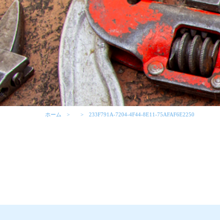
ホーム
233F791A-7204-4F44-8E11-75AFAF6E2250