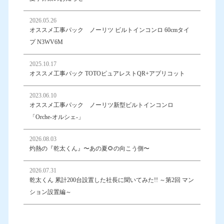
2026.05.26
オススメ工事パック ノーリツ ビルトインコンロ 60cmタイ
プ N3WV6M
2025.10.17
オススメ工事パック TOTOピュアレストQR+アプリコット
2023.06.10
オススメ工事パック ノーリツ新型ビルトインコンロ
「Orche-オルシェ-」
2026.08.03
灼熱の『乾太くん』〜あの夏🌻の向こう側〜
2026.07.31
乾太くん 累計200台設置した社長に聞いてみた!! ～第2回 マン
ション設置編～