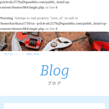
pck4csdc2579aj9tgsonh6a.com/public_html/wp-
content/themes/064/single.php
on line
6
Warning
: Attempt to read property "term_id" on null in
/home/kurihara1718/xn--pck4csdc2579aj9tgsonh6a.com/public_html/wp-
content/themes/064/single.php
on line
6
ホーム
IMG_3014
Blog
ブログ