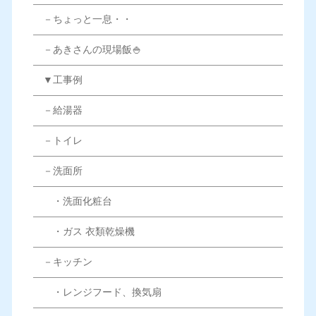
－ちょっと一息・・
－あきさんの現場飯🍚
▼工事例
－給湯器
－トイレ
－洗面所
・洗面化粧台
・ガス 衣類乾燥機
－キッチン
・レンジフード、換気扇