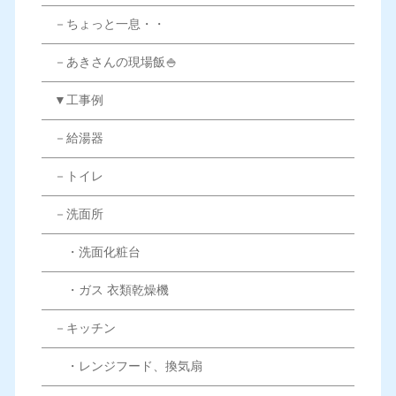
－ちょっと一息・・
－あきさんの現場飯🍚
▼工事例
－給湯器
－トイレ
－洗面所
・洗面化粧台
・ガス 衣類乾燥機
－キッチン
・レンジフード、換気扇