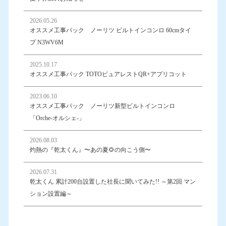
2026.05.26
オススメ工事パック ノーリツ ビルトインコンロ 60cmタイ
プ N3WV6M
2025.10.17
オススメ工事パック TOTOピュアレストQR+アプリコット
2023.06.10
オススメ工事パック ノーリツ新型ビルトインコンロ
「Orche-オルシェ-」
2026.08.03
灼熱の『乾太くん』〜あの夏🌻の向こう側〜
2026.07.31
乾太くん 累計200台設置した社長に聞いてみた!! ～第2回 マン
ション設置編～