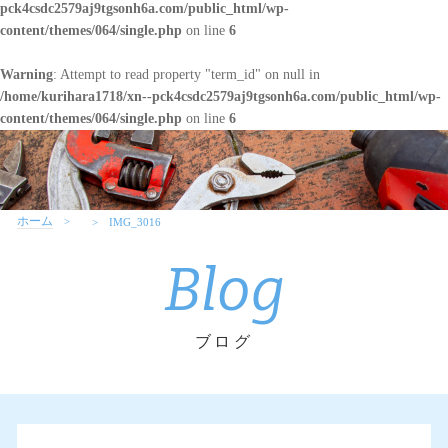
pck4csdc2579aj9tgsonh6a.com/public_html/wp-
content/themes/064/single.php
on line
6
Warning
: Attempt to read property "term_id" on null in
/home/kurihara1718/xn--pck4csdc2579aj9tgsonh6a.com/public_html/wp-
content/themes/064/single.php
on line
6
ホーム
IMG_3016
Blog
ブログ