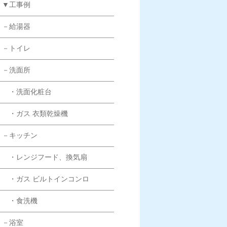
▼工事例
－給湯器
－トイレ
－洗面所
・洗面化粧台
・ガス 衣類乾燥機
－キッチン
・レンジフード、換気扇
・ガス ビルトインコンロ
・食洗機
－浴室