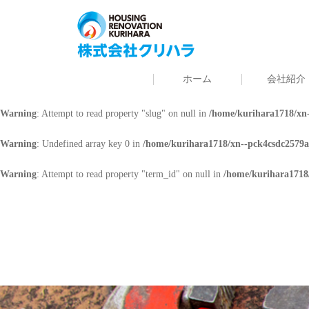
Warning
: Undefined array key 0 in
/home/kurihara1718/xn--pck4csdc2579a
Warning
: Attempt to read property "cat_name" on null in
/home/kurihara171
ホーム
会社紹介
Warning
: Undefined array key 0 in
/home/kurihara1718/xn--pck4csdc2579a
Warning
: Attempt to read property "slug" on null in
/home/kurihara1718/xn-
Warning
: Undefined array key 0 in
/home/kurihara1718/xn--pck4csdc2579a
Warning
: Attempt to read property "term_id" on null in
/home/kurihara1718