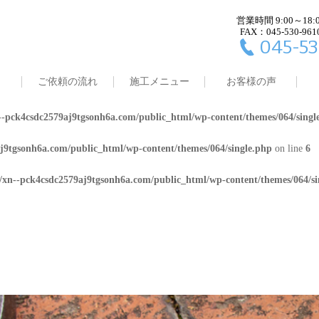
営業時間 9:00～18:
j9tgsonh6a.com/public_html/wp-content/themes/064/single.php
on line
4
FAX：045-530-961
045-53
8/xn--pck4csdc2579aj9tgsonh6a.com/public_html/wp-content/themes/064/
ご依頼の流れ
施工メニュー
お客様の声
j9tgsonh6a.com/public_html/wp-content/themes/064/single.php
on line
5
-pck4csdc2579aj9tgsonh6a.com/public_html/wp-content/themes/064/singl
j9tgsonh6a.com/public_html/wp-content/themes/064/single.php
on line
6
/xn--pck4csdc2579aj9tgsonh6a.com/public_html/wp-content/themes/064/si