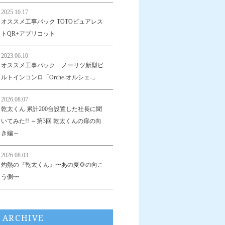
2025.10.17
オススメ工事パック TOTOピュアレス
トQR+アプリコット
2023.06.10
オススメ工事パック ノーリツ新型ビ
ルトインコンロ「Orche-オルシェ-」
2026.08.07
乾太くん 累計200台設置した社長に聞
いてみた!! ～第3回 乾太くんの扉の向
き編～
2026.08.03
灼熱の『乾太くん』〜あの夏🌻の向こ
う側〜
ARCHIVE