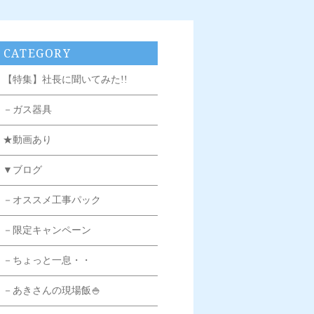
CATEGORY
【特集】社長に聞いてみた!!
－ガス器具
★動画あり
▼ブログ
－オススメ工事パック
－限定キャンペーン
－ちょっと一息・・
－あきさんの現場飯🍚