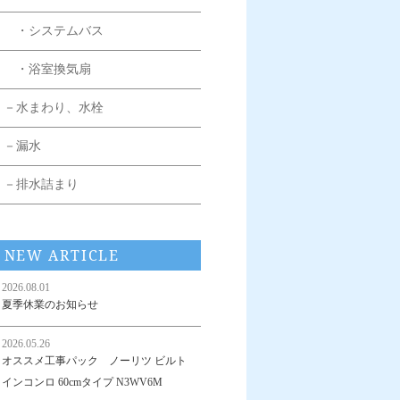
・システムバス
・浴室換気扇
－水まわり、水栓
－漏水
－排水詰まり
NEW ARTICLE
2026.08.01
夏季休業のお知らせ
2026.05.26
オススメ工事パック ノーリツ ビルト
インコンロ 60cmタイプ N3WV6M