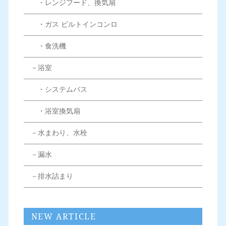
・レンジフード、換気扇
・ガス ビルトインコンロ
・食洗機
－浴室
・システムバス
・浴室換気扇
－水まわり、水栓
－漏水
－排水詰まり
NEW ARTICLE