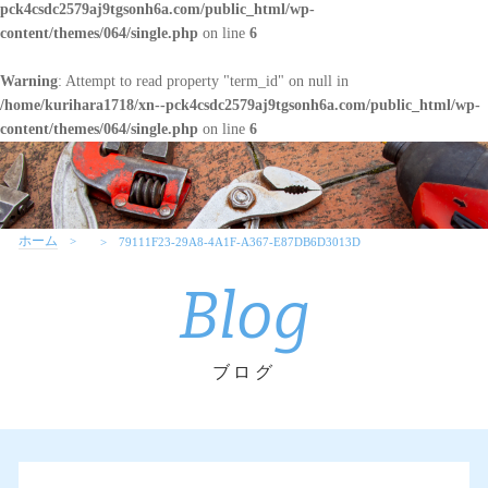
pck4csdc2579aj9tgsonh6a.com/public_html/wp-
content/themes/064/single.php
on line
6
Warning
: Attempt to read property "term_id" on null in
/home/kurihara1718/xn--pck4csdc2579aj9tgsonh6a.com/public_html/wp-
content/themes/064/single.php
on line
6
ホーム
79111F23-29A8-4A1F-A367-E87DB6D3013D
Blog
ブログ