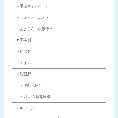
－限定キャンペーン
－ちょっと一息・・
－あきさんの現場飯🍚
▼工事例
－給湯器
－トイレ
－洗面所
・洗面化粧台
・ガス 衣類乾燥機
－キッチン