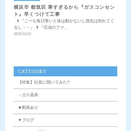
横浜市 都筑区 寒すぎるから『ガスコンセン
ト』早くつけて工事
👩『こーも毎日寒いと体は動かないし指先は割れてく
るし・・』 👩『石油のファ…
2023.02.02
CATEGORY
【特集】社長に聞いてみた!!
－ガス器具
★動画あり
▼ブログ