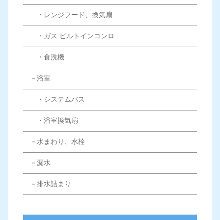
・レンジフード、換気扇
・ガス ビルトインコンロ
・食洗機
－浴室
・システムバス
・浴室換気扇
－水まわり、水栓
－漏水
－排水詰まり