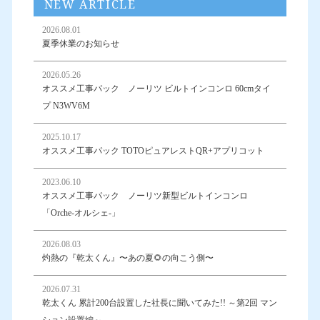
NEW ARTICLE
2026.08.01
夏季休業のお知らせ
2026.05.26
オススメ工事パック ノーリツ ビルトインコンロ 60cmタイ
プ N3WV6M
2025.10.17
オススメ工事パック TOTOピュアレストQR+アプリコット
2023.06.10
オススメ工事パック ノーリツ新型ビルトインコンロ
「Orche-オルシェ-」
2026.08.03
灼熱の『乾太くん』〜あの夏🌻の向こう側〜
2026.07.31
乾太くん 累計200台設置した社長に聞いてみた!! ～第2回 マン
ション設置編～