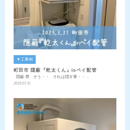
▼工事例
町田市 隠蔽『乾太くん』inペイ配管
隠蔽 😎 そう・・ それは隠す事・・…
2025.03.31