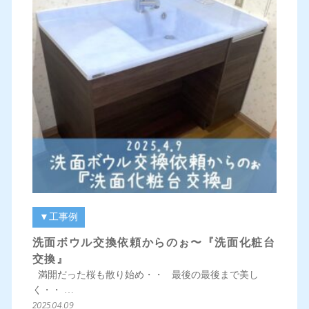
▼工事例
洗面ボウル交換依頼からのぉ〜『洗面化粧台
交換』
満開だった桜も散り始め・・ 最後の最後まで美し
く・・ …
2025.04.09