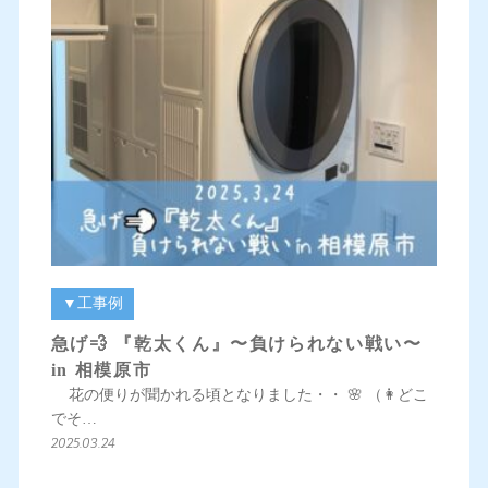
▼工事例
急げ💨 『乾太くん』〜負けられない戦い〜
in 相模原市
花の便りが聞かれる頃となりました・・ 🌸 （👩どこ
でそ…
2025.03.24