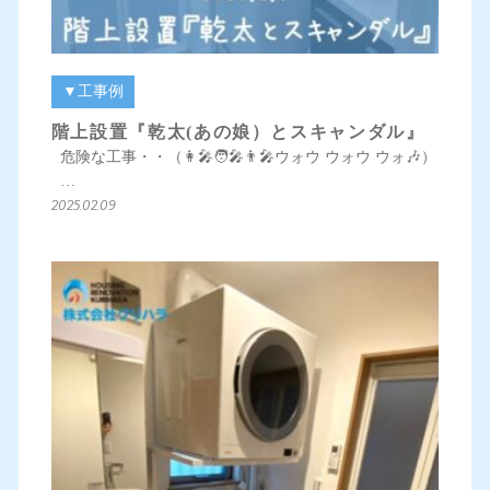
▼工事例
階上設置『乾太(あの娘）とスキャンダル』
危険な工事・・（👩‍🎤🧑‍🎤👨‍🎤ウォウ ウォウ ウォ🎶）
…
2025.02.09