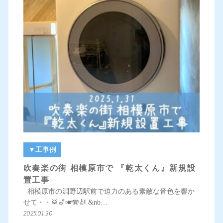
▼工事例
吹奏楽の街 相模原市で 『乾太くん』新規設
置工事
相模原市の淵野辺駅前で迫力のある素敵な音色を響か
せて・・🥁🎷🎺🪗🎻 &nb…
2025.01.30