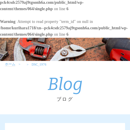
pck4csdc2579aj9tgsonh6a.com/public_html/wp-
content/themes/064/single.php
on line
6
Warning
: Attempt to read property "term_id" on null in
/home/kurihara1718/xn--pck4csdc2579aj9tgsonh6a.com/public_html/wp-
content/themes/064/single.php
on line
6
ホーム
DSC_1976
Blog
ブログ