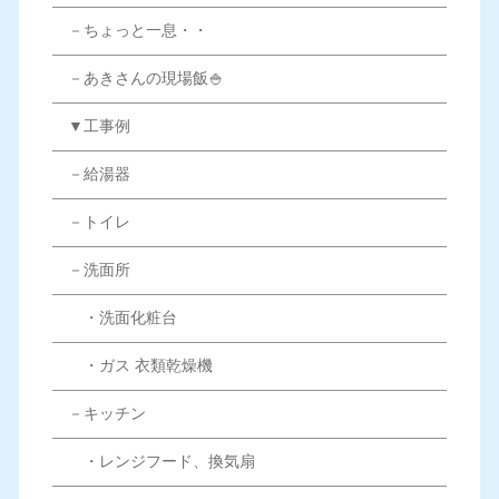
－ちょっと一息・・
－あきさんの現場飯🍚
▼工事例
－給湯器
－トイレ
－洗面所
・洗面化粧台
・ガス 衣類乾燥機
－キッチン
・レンジフード、換気扇