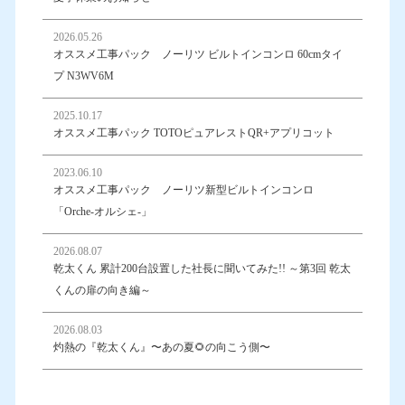
2026.05.26
オススメ工事パック ノーリツ ビルトインコンロ 60cmタイ
プ N3WV6M
2025.10.17
オススメ工事パック TOTOピュアレストQR+アプリコット
2023.06.10
オススメ工事パック ノーリツ新型ビルトインコンロ
「Orche-オルシェ-」
2026.08.07
乾太くん 累計200台設置した社長に聞いてみた!! ～第3回 乾太
くんの扉の向き編～
2026.08.03
灼熱の『乾太くん』〜あの夏🌻の向こう側〜