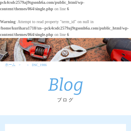
pck4csdc2579aj9tgsonh6a.com/public_html/wp-
content/themes/064/single.php
on line
6
Warning
: Attempt to read property "term_id" on null in
/home/kurihara1718/xn--pck4csdc2579aj9tgsonh6a.com/public_html/wp-
content/themes/064/single.php
on line
6
ホーム
DSC_1986
Blog
ブログ