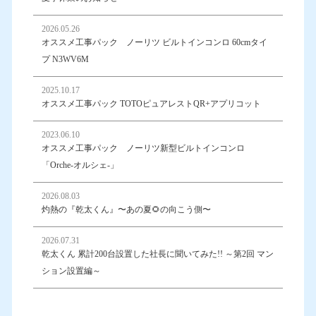
2026.05.26
オススメ工事パック ノーリツ ビルトインコンロ 60cmタイ
プ N3WV6M
2025.10.17
オススメ工事パック TOTOピュアレストQR+アプリコット
2023.06.10
オススメ工事パック ノーリツ新型ビルトインコンロ
「Orche-オルシェ-」
2026.08.03
灼熱の『乾太くん』〜あの夏🌻の向こう側〜
2026.07.31
乾太くん 累計200台設置した社長に聞いてみた!! ～第2回 マン
ション設置編～