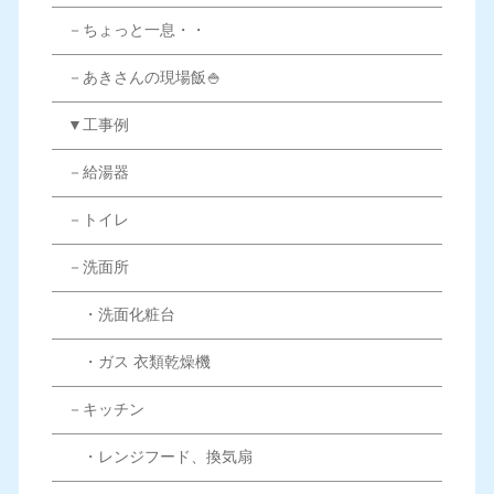
－ちょっと一息・・
－あきさんの現場飯🍚
▼工事例
－給湯器
－トイレ
－洗面所
・洗面化粧台
・ガス 衣類乾燥機
－キッチン
・レンジフード、換気扇