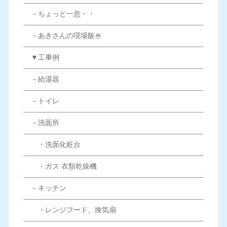
－ちょっと一息・・
－あきさんの現場飯🍚
▼工事例
－給湯器
－トイレ
－洗面所
・洗面化粧台
・ガス 衣類乾燥機
－キッチン
・レンジフード、換気扇