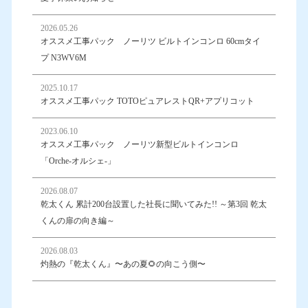
2026.05.26
オススメ工事パック ノーリツ ビルトインコンロ 60cmタイ
プ N3WV6M
2025.10.17
オススメ工事パック TOTOピュアレストQR+アプリコット
2023.06.10
オススメ工事パック ノーリツ新型ビルトインコンロ
「Orche-オルシェ-」
2026.08.07
乾太くん 累計200台設置した社長に聞いてみた!! ～第3回 乾太
くんの扉の向き編～
2026.08.03
灼熱の『乾太くん』〜あの夏🌻の向こう側〜