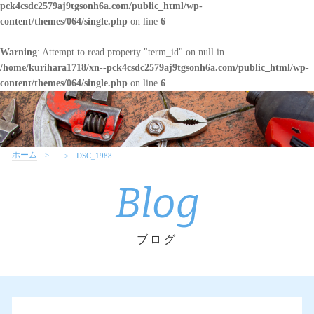
pck4csdc2579aj9tgsonh6a.com/public_html/wp-
content/themes/064/single.php
on line
6
Warning
: Attempt to read property "term_id" on null in
/home/kurihara1718/xn--pck4csdc2579aj9tgsonh6a.com/public_html/wp-
content/themes/064/single.php
on line
6
ホーム
DSC_1988
Blog
ブログ