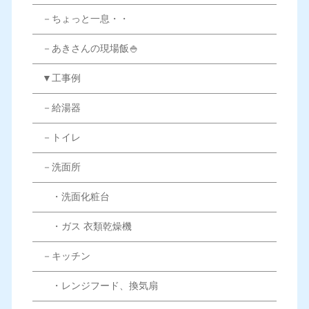
－ちょっと一息・・
－あきさんの現場飯🍚
▼工事例
－給湯器
－トイレ
－洗面所
・洗面化粧台
・ガス 衣類乾燥機
－キッチン
・レンジフード、換気扇