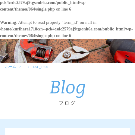
pck4csdc2579aj9tgsonh6a.com/public_html/wp-
content/themes/064/single.php
on line
6
Warning
: Attempt to read property "term_id" on null in
/home/kurihara1718/xn--pck4csdc2579aj9tgsonh6a.com/public_html/wp-
content/themes/064/single.php
on line
6
ホーム
DSC_1990
Blog
ブログ