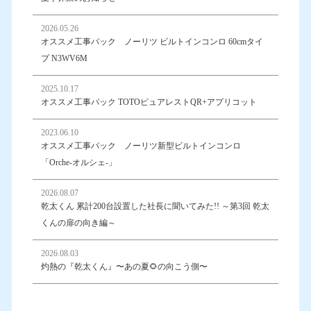
2026.05.26
オススメ工事パック ノーリツ ビルトインコンロ 60cmタイ
プ N3WV6M
2025.10.17
オススメ工事パック TOTOピュアレストQR+アプリコット
2023.06.10
オススメ工事パック ノーリツ新型ビルトインコンロ
「Orche-オルシェ-」
2026.08.07
乾太くん 累計200台設置した社長に聞いてみた!! ～第3回 乾太
くんの扉の向き編～
2026.08.03
灼熱の『乾太くん』〜あの夏🌻の向こう側〜