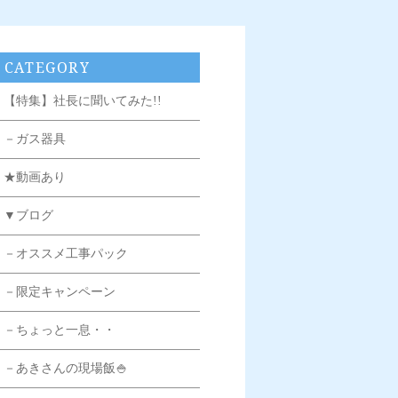
CATEGORY
【特集】社長に聞いてみた!!
－ガス器具
★動画あり
▼ブログ
－オススメ工事パック
－限定キャンペーン
－ちょっと一息・・
－あきさんの現場飯🍚