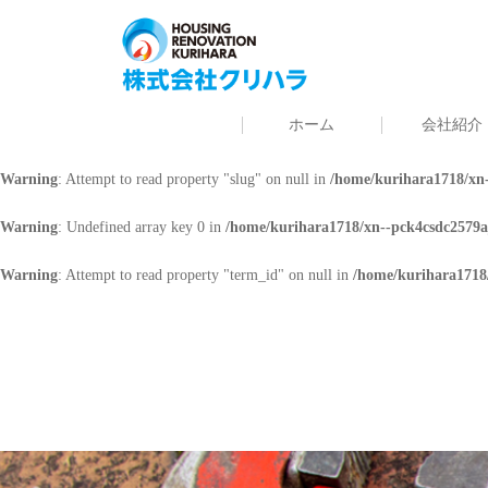
Warning
: Undefined array key 0 in
/home/kurihara1718/xn--pck4csdc2579a
Warning
: Attempt to read property "cat_name" on null in
/home/kurihara171
ホーム
会社紹介
Warning
: Undefined array key 0 in
/home/kurihara1718/xn--pck4csdc2579a
Warning
: Attempt to read property "slug" on null in
/home/kurihara1718/xn-
Warning
: Undefined array key 0 in
/home/kurihara1718/xn--pck4csdc2579a
Warning
: Attempt to read property "term_id" on null in
/home/kurihara1718