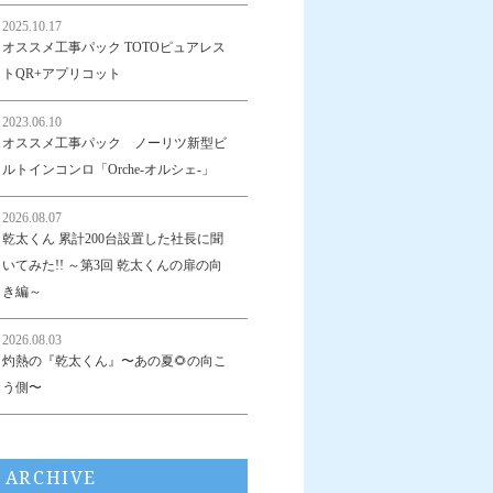
2025.10.17
オススメ工事パック TOTOピュアレス
トQR+アプリコット
2023.06.10
オススメ工事パック ノーリツ新型ビ
ルトインコンロ「Orche-オルシェ-」
2026.08.07
乾太くん 累計200台設置した社長に聞
いてみた!! ～第3回 乾太くんの扉の向
き編～
2026.08.03
灼熱の『乾太くん』〜あの夏🌻の向こ
う側〜
ARCHIVE