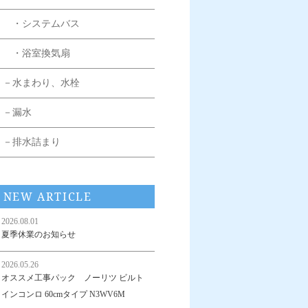
・システムバス
・浴室換気扇
－水まわり、水栓
－漏水
－排水詰まり
NEW ARTICLE
2026.08.01
夏季休業のお知らせ
2026.05.26
オススメ工事パック ノーリツ ビルト
インコンロ 60cmタイプ N3WV6M