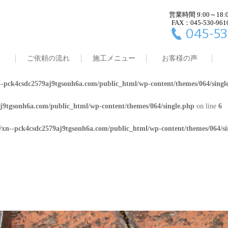
営業時間 9:00～18:
j9tgsonh6a.com/public_html/wp-content/themes/064/single.php
on line
4
FAX：045-530-961
045-53
8/xn--pck4csdc2579aj9tgsonh6a.com/public_html/wp-content/themes/064/
ご依頼の流れ
施工メニュー
お客様の声
j9tgsonh6a.com/public_html/wp-content/themes/064/single.php
on line
5
-pck4csdc2579aj9tgsonh6a.com/public_html/wp-content/themes/064/singl
j9tgsonh6a.com/public_html/wp-content/themes/064/single.php
on line
6
/xn--pck4csdc2579aj9tgsonh6a.com/public_html/wp-content/themes/064/si