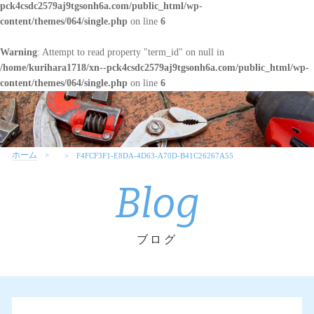
pck4csdc2579aj9tgsonh6a.com/public_html/wp-
content/themes/064/single.php
on line
6
Warning
: Attempt to read property "term_id" on null in
/home/kurihara1718/xn--pck4csdc2579aj9tgsonh6a.com/public_html/wp-
content/themes/064/single.php
on line
6
ホーム
F4FCF3F1-E8DA-4D63-A70D-B41C26267A55
Blog
ブログ