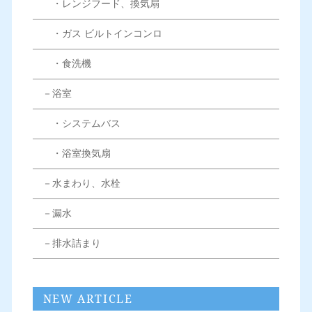
・レンジフード、換気扇
・ガス ビルトインコンロ
・食洗機
－浴室
・システムバス
・浴室換気扇
－水まわり、水栓
－漏水
－排水詰まり
NEW ARTICLE