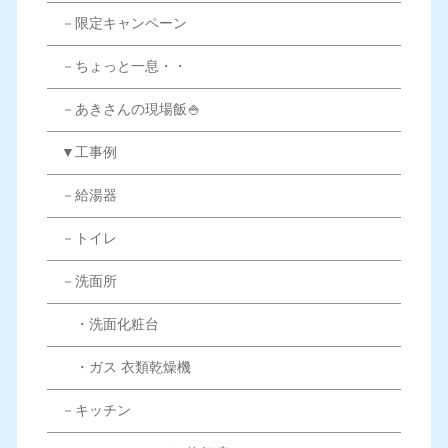
－限定キャンペーン
－ちょっと一息・・
－あきさんの現場飯🍚
▼工事例
－給湯器
－トイレ
－洗面所
・洗面化粧台
・ガス 衣類乾燥機
－キッチン