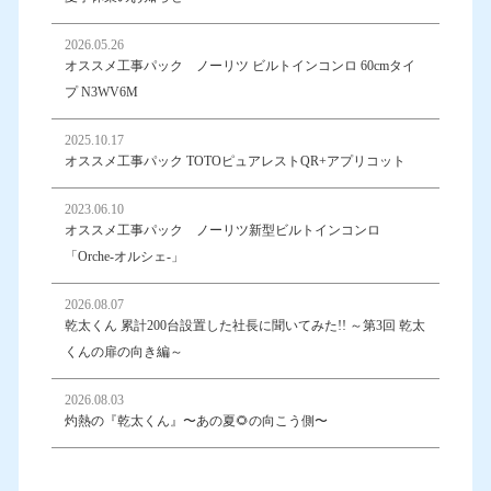
2026.05.26
オススメ工事パック ノーリツ ビルトインコンロ 60cmタイ
プ N3WV6M
2025.10.17
オススメ工事パック TOTOピュアレストQR+アプリコット
2023.06.10
オススメ工事パック ノーリツ新型ビルトインコンロ
「Orche-オルシェ-」
2026.08.07
乾太くん 累計200台設置した社長に聞いてみた!! ～第3回 乾太
くんの扉の向き編～
2026.08.03
灼熱の『乾太くん』〜あの夏🌻の向こう側〜