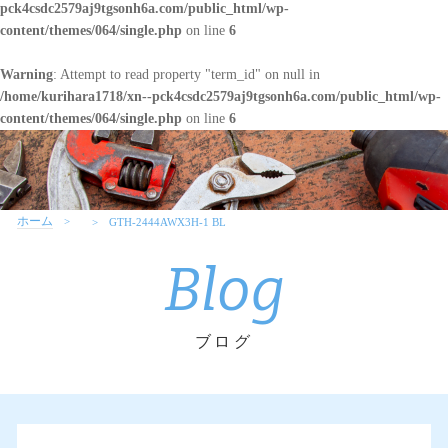
pck4csdc2579aj9tgsonh6a.com/public_html/wp-
content/themes/064/single.php
on line
6
Warning
: Attempt to read property "term_id" on null in
/home/kurihara1718/xn--pck4csdc2579aj9tgsonh6a.com/public_html/wp-
content/themes/064/single.php
on line
6
ホーム
GTH-2444AWX3H-1 BL
Blog
ブログ