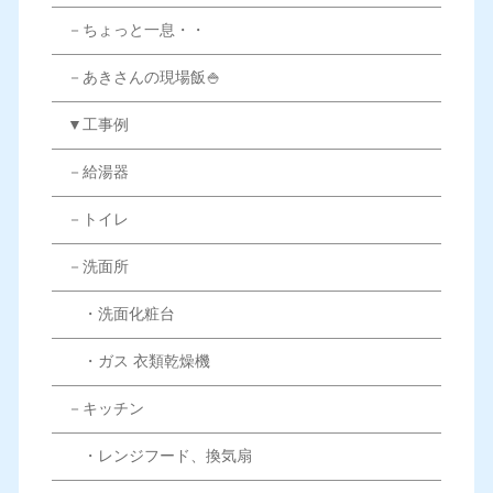
－ちょっと一息・・
－あきさんの現場飯🍚
▼工事例
－給湯器
－トイレ
－洗面所
・洗面化粧台
・ガス 衣類乾燥機
－キッチン
・レンジフード、換気扇