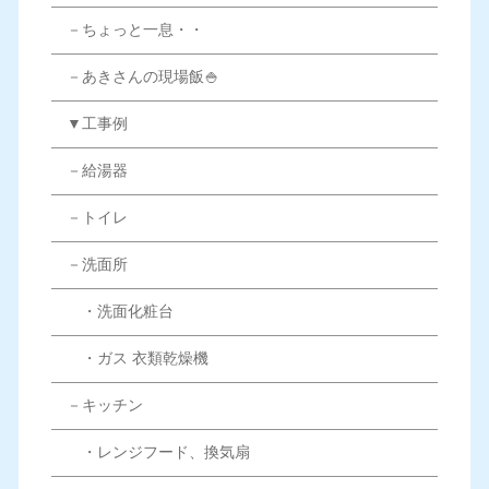
－ちょっと一息・・
－あきさんの現場飯🍚
▼工事例
－給湯器
－トイレ
－洗面所
・洗面化粧台
・ガス 衣類乾燥機
－キッチン
・レンジフード、換気扇