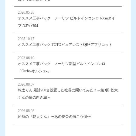
2026.05.26
オススメ工事パック ノーリツ ビルトインコンロ 60cmタイ
プ N3WV6M
2025.10.17
オススメ工事パック TOTOピュアレストQR+アプリコット
2023.06.10
オススメ工事パック ノーリツ新型ビルトインコンロ
「Orche-オルシェ-」
2026.08.07
乾太くん 累計200台設置した社長に聞いてみた!! ～第3回 乾太
くんの扉の向き編～
2026.08.03
灼熱の『乾太くん』〜あの夏🌻の向こう側〜