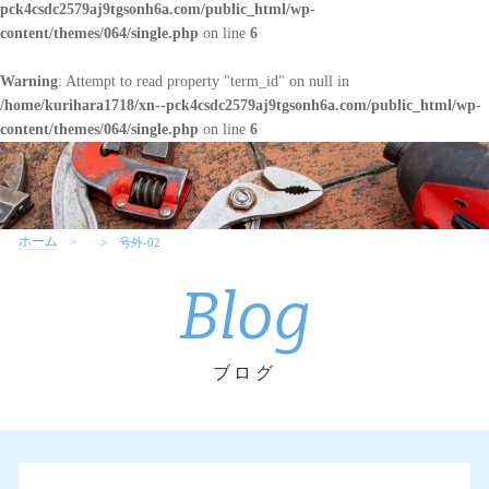
pck4csdc2579aj9tgsonh6a.com/public_html/wp-
content/themes/064/single.php
on line
6
Warning
: Attempt to read property "term_id" on null in
/home/kurihara1718/xn--pck4csdc2579aj9tgsonh6a.com/public_html/wp-
content/themes/064/single.php
on line
6
ホーム
号外-02
Blog
ブログ