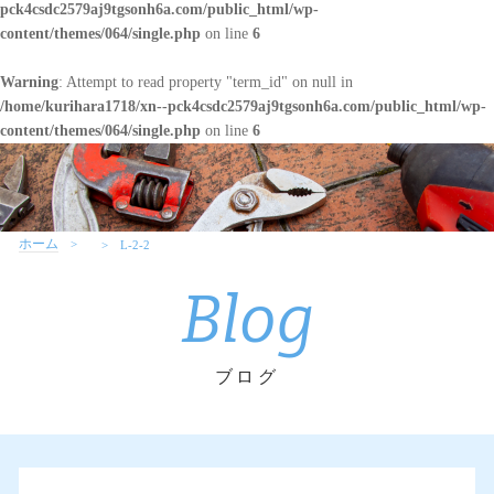
pck4csdc2579aj9tgsonh6a.com/public_html/wp-
content/themes/064/single.php
on line
6
Warning
: Attempt to read property "term_id" on null in
/home/kurihara1718/xn--pck4csdc2579aj9tgsonh6a.com/public_html/wp-
content/themes/064/single.php
on line
6
ホーム
L-2-2
Blog
ブログ