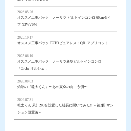
2026.05.26
オススメ工事パック ノーリツ ビルトインコンロ 60cmタイ
プ N3WV6M
2025.10.17
オススメ工事パック TOTOピュアレストQR+アプリコット
2023.06.10
オススメ工事パック ノーリツ新型ビルトインコンロ
「Orche-オルシェ-」
2026.08.03
灼熱の『乾太くん』〜あの夏🌻の向こう側〜
2026.07.31
乾太くん 累計200台設置した社長に聞いてみた!! ～第2回 マン
ション設置編～