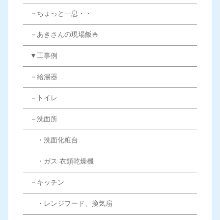
－ちょっと一息・・
－あきさんの現場飯🍚
▼工事例
－給湯器
－トイレ
－洗面所
・洗面化粧台
・ガス 衣類乾燥機
－キッチン
・レンジフード、換気扇