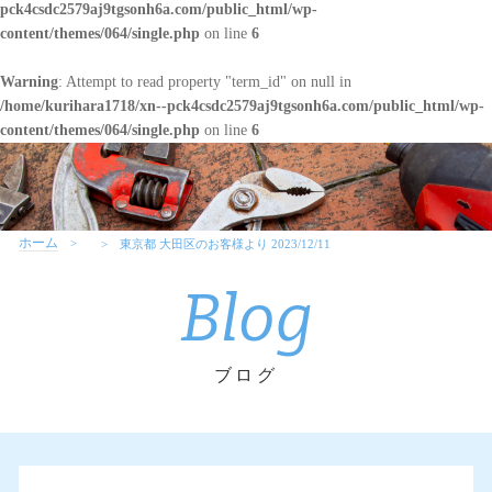
pck4csdc2579aj9tgsonh6a.com/public_html/wp-
content/themes/064/single.php
on line
6
Warning
: Attempt to read property "term_id" on null in
/home/kurihara1718/xn--pck4csdc2579aj9tgsonh6a.com/public_html/wp-
content/themes/064/single.php
on line
6
ホーム
東京都 大田区のお客様より 2023/12/11
Blog
ブログ