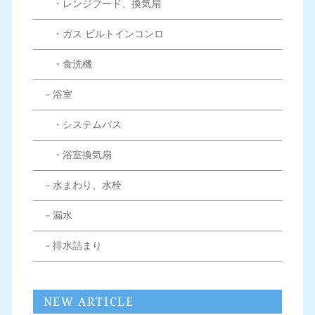
・レンジフード、換気扇
・ガス ビルトインコンロ
・食洗機
－浴室
・システムバス
・浴室換気扇
－水まわり、水栓
－漏水
－排水詰まり
NEW ARTICLE