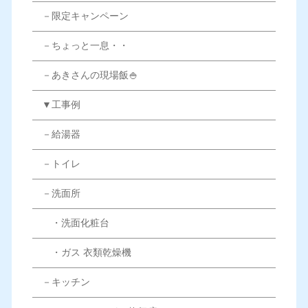
－限定キャンペーン
－ちょっと一息・・
－あきさんの現場飯🍚
▼工事例
－給湯器
－トイレ
－洗面所
・洗面化粧台
・ガス 衣類乾燥機
－キッチン