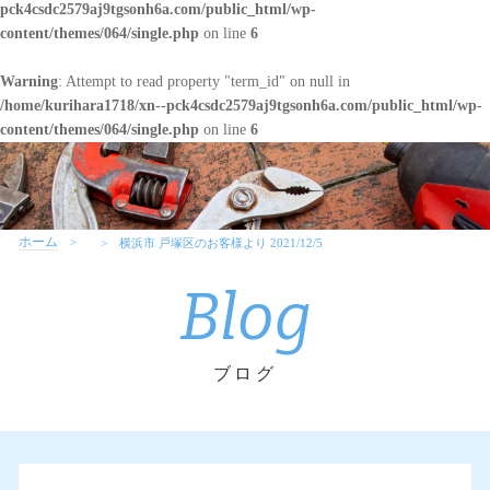
pck4csdc2579aj9tgsonh6a.com/public_html/wp-
content/themes/064/single.php
on line
6
Warning
: Attempt to read property "term_id" on null in
/home/kurihara1718/xn--pck4csdc2579aj9tgsonh6a.com/public_html/wp-
content/themes/064/single.php
on line
6
ホーム
横浜市 戸塚区のお客様より 2021/12/5
Blog
ブログ