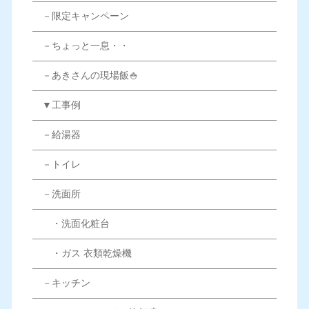
－限定キャンペーン
－ちょっと一息・・
－あきさんの現場飯🍚
▼工事例
－給湯器
－トイレ
－洗面所
・洗面化粧台
・ガス 衣類乾燥機
－キッチン