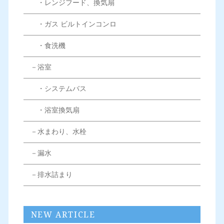
・レンジフード、換気扇
・ガス ビルトインコンロ
・食洗機
－浴室
・システムバス
・浴室換気扇
－水まわり、水栓
－漏水
－排水詰まり
NEW ARTICLE