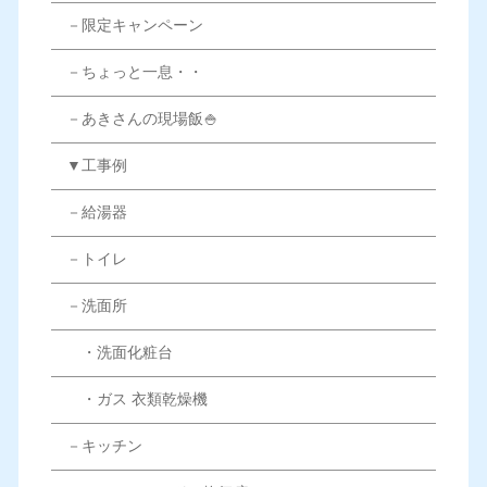
－限定キャンペーン
－ちょっと一息・・
－あきさんの現場飯🍚
▼工事例
－給湯器
－トイレ
－洗面所
・洗面化粧台
・ガス 衣類乾燥機
－キッチン