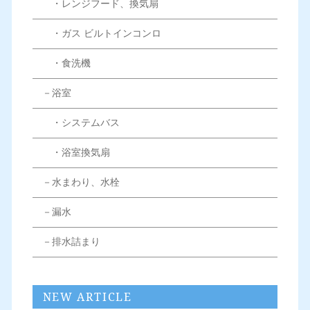
・レンジフード、換気扇
・ガス ビルトインコンロ
・食洗機
－浴室
・システムバス
・浴室換気扇
－水まわり、水栓
－漏水
－排水詰まり
NEW ARTICLE