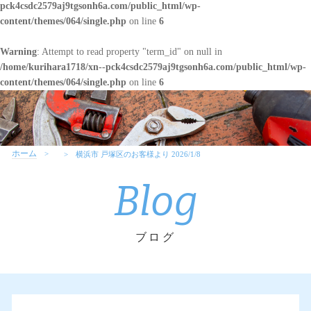
pck4csdc2579aj9tgsonh6a.com/public_html/wp-
content/themes/064/single.php
on line
6
Warning
: Attempt to read property "term_id" on null in
/home/kurihara1718/xn--pck4csdc2579aj9tgsonh6a.com/public_html/wp-
content/themes/064/single.php
on line
6
ホーム
横浜市 戸塚区のお客様より 2026/1/8
Blog
ブログ