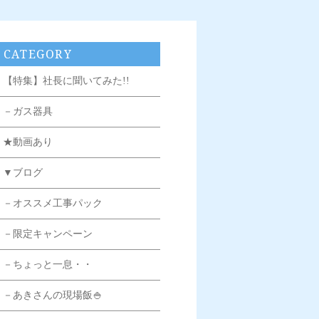
CATEGORY
【特集】社長に聞いてみた!!
－ガス器具
★動画あり
▼ブログ
－オススメ工事パック
－限定キャンペーン
－ちょっと一息・・
－あきさんの現場飯🍚