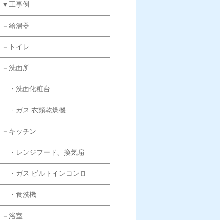
▼工事例
－給湯器
－トイレ
－洗面所
・洗面化粧台
・ガス 衣類乾燥機
－キッチン
・レンジフード、換気扇
・ガス ビルトインコンロ
・食洗機
－浴室