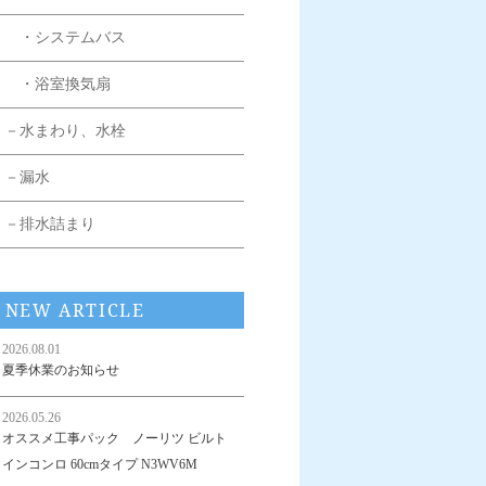
・システムバス
・浴室換気扇
－水まわり、水栓
－漏水
－排水詰まり
NEW ARTICLE
2026.08.01
夏季休業のお知らせ
2026.05.26
オススメ工事パック ノーリツ ビルト
インコンロ 60cmタイプ N3WV6M