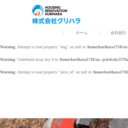
Warning
: Undefined array key 0 in
/home/kurihara1718/xn--pck4csdc2579a
Warning
: Attempt to read property "cat_name" on null in
/home/kurihara171
ホーム
会社紹介
Warning
: Undefined array key 0 in
/home/kurihara1718/xn--pck4csdc2579a
Warning
: Attempt to read property "slug" on null in
/home/kurihara1718/xn-
Warning
: Undefined array key 0 in
/home/kurihara1718/xn--pck4csdc2579a
Warning
: Attempt to read property "term_id" on null in
/home/kurihara1718