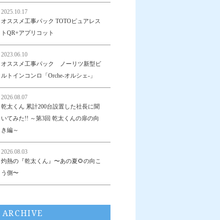
2025.10.17
オススメ工事パック TOTOピュアレス
トQR+アプリコット
2023.06.10
オススメ工事パック ノーリツ新型ビ
ルトインコンロ「Orche-オルシェ-」
2026.08.07
乾太くん 累計200台設置した社長に聞
いてみた!! ～第3回 乾太くんの扉の向
き編～
2026.08.03
灼熱の『乾太くん』〜あの夏🌻の向こ
う側〜
ARCHIVE