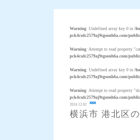
Warning
: Undefined array key 0 in
/h
pck4csdc2579aj9tgsonh6a.com/public
Warning
: Attempt to read property "c
pck4csdc2579aj9tgsonh6a.com/public
Warning
: Undefined array key 0 in
/h
pck4csdc2579aj9tgsonh6a.com/public
Warning
: Attempt to read property "sl
pck4csdc2579aj9tgsonh6a.com/public
2024.12.02
横浜市 港北区のお