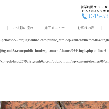
営業時間 9:00～18:
j9tgsonh6a.com/public_html/wp-content/themes/064/single.php
on line
4
FAX：045-530-961
045-53
8/xn--pck4csdc2579aj9tgsonh6a.com/public_html/wp-content/themes/064/
ご依頼の流れ
施工メニュー
お客様の声
j9tgsonh6a.com/public_html/wp-content/themes/064/single.php
on line
5
-pck4csdc2579aj9tgsonh6a.com/public_html/wp-content/themes/064/singl
j9tgsonh6a.com/public_html/wp-content/themes/064/single.php
on line
6
/xn--pck4csdc2579aj9tgsonh6a.com/public_html/wp-content/themes/064/si