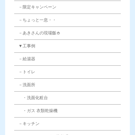
－限定キャンペーン
－ちょっと一息・・
－あきさんの現場飯🍚
▼工事例
－給湯器
－トイレ
－洗面所
・洗面化粧台
・ガス 衣類乾燥機
－キッチン