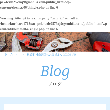
pck4csdc2579aj9tgsonh6a.com/public_html/wp-
content/themes/064/single.php
on line
6
Warning
: Attempt to read property "term_id" on null in
/home/kurihara1718/xn--pck4csdc2579aj9tgsonh6a.com/public_html/wp-
content/themes/064/single.php
on line
6
ホーム
横浜市 神奈川区のお客様より 2020/11/16
Blog
ブログ