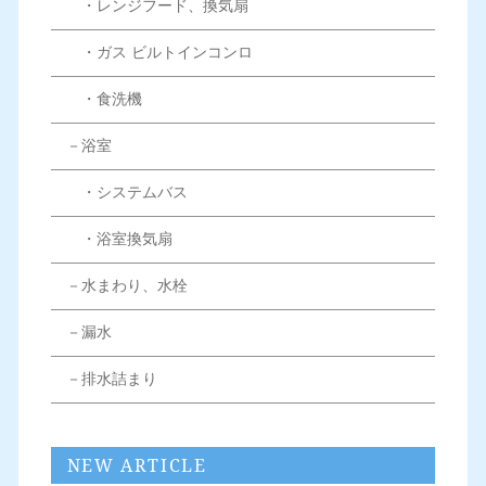
・レンジフード、換気扇
・ガス ビルトインコンロ
・食洗機
－浴室
・システムバス
・浴室換気扇
－水まわり、水栓
－漏水
－排水詰まり
NEW ARTICLE