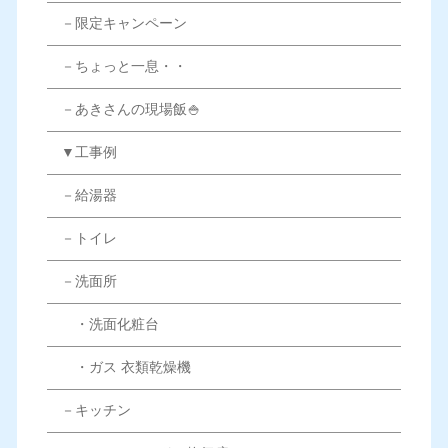
－限定キャンペーン
－ちょっと一息・・
－あきさんの現場飯🍚
▼工事例
－給湯器
－トイレ
－洗面所
・洗面化粧台
・ガス 衣類乾燥機
－キッチン