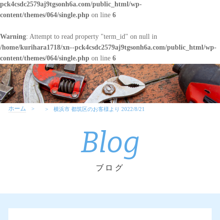
pck4csdc2579aj9tgsonh6a.com/public_html/wp-
content/themes/064/single.php
on line
6
Warning
: Attempt to read property "term_id" on null in
/home/kurihara1718/xn--pck4csdc2579aj9tgsonh6a.com/public_html/wp-
content/themes/064/single.php
on line
6
ホーム
横浜市 都筑区のお客様より 2022/8/21
Blog
ブログ