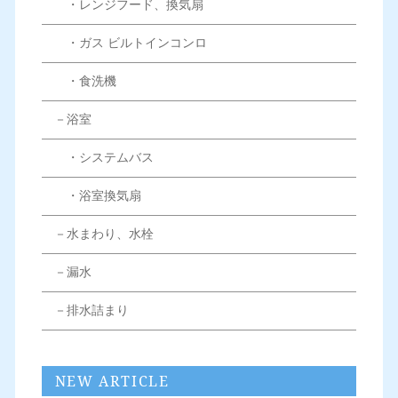
・レンジフード、換気扇
・ガス ビルトインコンロ
・食洗機
－浴室
・システムバス
・浴室換気扇
－水まわり、水栓
－漏水
－排水詰まり
NEW ARTICLE