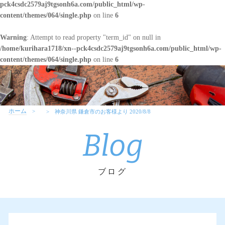
pck4csdc2579aj9tgsonh6a.com/public_html/wp-
content/themes/064/single.php
on line
6
Warning
: Attempt to read property "term_id" on null in
/home/kurihara1718/xn--pck4csdc2579aj9tgsonh6a.com/public_html/wp-
content/themes/064/single.php
on line
6
ホーム
神奈川県 鎌倉市のお客様より 2020/8/8
Blog
ブログ