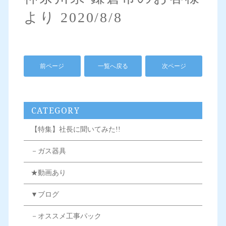
より 2020/8/8
前ページ
一覧へ戻る
次ページ
CATEGORY
【特集】社長に聞いてみた!!
－ガス器具
★動画あり
▼ブログ
－オススメ工事パック