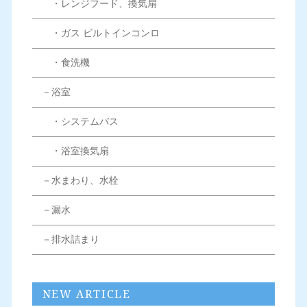
・レンジフード、換気扇
・ガス ビルトインコンロ
・食洗機
－浴室
・システムバス
・浴室換気扇
－水まわり、水栓
－漏水
－排水詰まり
NEW ARTICLE