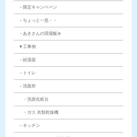
－限定キャンペーン
－ちょっと一息・・
－あきさんの現場飯🍚
▼工事例
－給湯器
－トイレ
－洗面所
・洗面化粧台
・ガス 衣類乾燥機
－キッチン