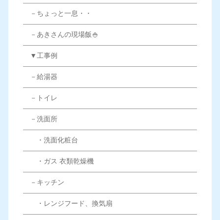
－ちょっと一息・・
－あきさんの現場飯🍚
▼工事例
－給湯器
－トイレ
－洗面所
・洗面化粧台
・ガス 衣類乾燥機
－キッチン
・レンジフード、換気扇