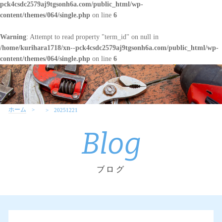
pck4csdc2579aj9tgsonh6a.com/public_html/wp-
content/themes/064/single.php
on line
6
Warning
: Attempt to read property "term_id" on null in
/home/kurihara1718/xn--pck4csdc2579aj9tgsonh6a.com/public_html/wp-
content/themes/064/single.php
on line
6
ホーム
20251221
Blog
ブログ