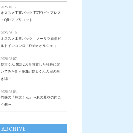
2025.10.17
オススメ工事パック TOTOピュアレス
トQR+アプリコット
2023.06.10
オススメ工事パック ノーリツ新型ビ
ルトインコンロ「Orche-オルシェ-」
2026.08.07
乾太くん 累計200台設置した社長に聞
いてみた!! ～第3回 乾太くんの扉の向
き編～
2026.08.03
灼熱の『乾太くん』〜あの夏🌻の向こ
う側〜
ARCHIVE