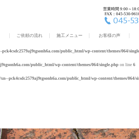
営業時間 9:00～18:
j9tgsonh6a.com/public_html/wp-content/themes/064/single.php
on line
4
FAX：045-530-961
045-53
8/xn--pck4csdc2579aj9tgsonh6a.com/public_html/wp-content/themes/064/
ご依頼の流れ
施工メニュー
お客様の声
j9tgsonh6a.com/public_html/wp-content/themes/064/single.php
on line
5
-pck4csdc2579aj9tgsonh6a.com/public_html/wp-content/themes/064/singl
j9tgsonh6a.com/public_html/wp-content/themes/064/single.php
on line
6
/xn--pck4csdc2579aj9tgsonh6a.com/public_html/wp-content/themes/064/si