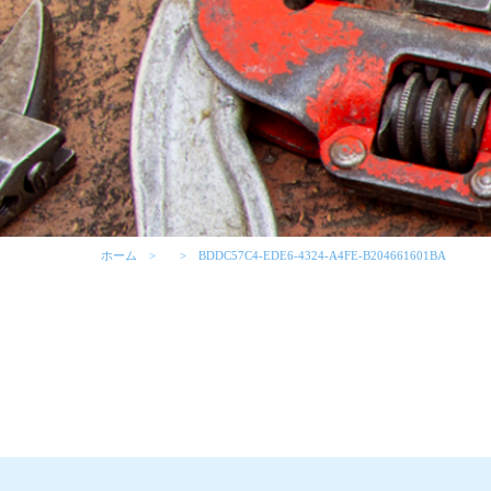
ホーム
BDDC57C4-EDE6-4324-A4FE-B204661601BA