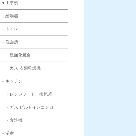
▼工事例
－給湯器
－トイレ
－洗面所
・洗面化粧台
・ガス 衣類乾燥機
－キッチン
・レンジフード、換気扇
・ガス ビルトインコンロ
・食洗機
－浴室