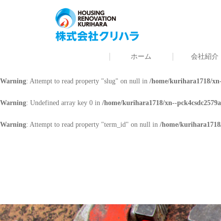
Warning
: Undefined array key 0 in
/home/kurihara1718/xn--pck4csdc2579a
Warning
: Attempt to read property "cat_name" on null in
/home/kurihara171
ホーム
会社紹介
Warning
: Undefined array key 0 in
/home/kurihara1718/xn--pck4csdc2579a
Warning
: Attempt to read property "slug" on null in
/home/kurihara1718/xn-
Warning
: Undefined array key 0 in
/home/kurihara1718/xn--pck4csdc2579a
Warning
: Attempt to read property "term_id" on null in
/home/kurihara1718