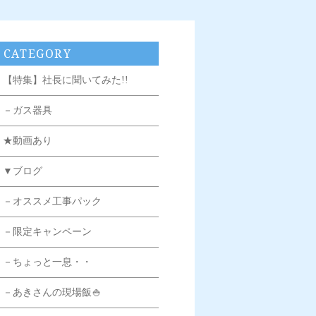
CATEGORY
【特集】社長に聞いてみた!!
－ガス器具
★動画あり
▼ブログ
－オススメ工事パック
－限定キャンペーン
－ちょっと一息・・
－あきさんの現場飯🍚