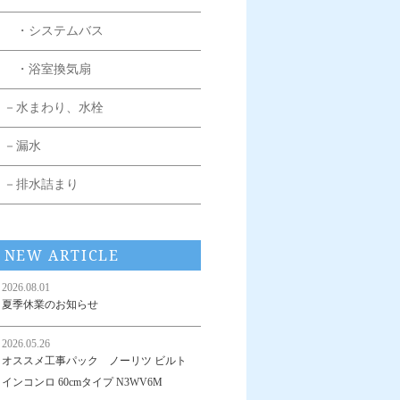
・システムバス
・浴室換気扇
－水まわり、水栓
－漏水
－排水詰まり
NEW ARTICLE
2026.08.01
夏季休業のお知らせ
2026.05.26
オススメ工事パック ノーリツ ビルト
インコンロ 60cmタイプ N3WV6M