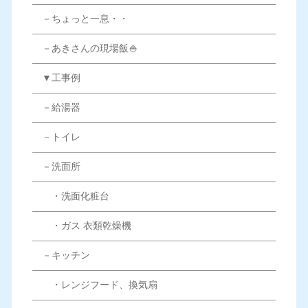
－ちょっと一息・・
－あきさんの現場飯🍚
▼工事例
－給湯器
－トイレ
－洗面所
・洗面化粧台
・ガス 衣類乾燥機
－キッチン
・レンジフード、換気扇