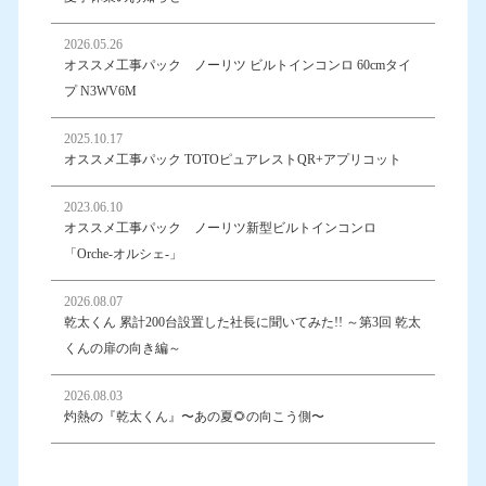
2026.05.26
オススメ工事パック ノーリツ ビルトインコンロ 60cmタイ
プ N3WV6M
2025.10.17
オススメ工事パック TOTOピュアレストQR+アプリコット
2023.06.10
オススメ工事パック ノーリツ新型ビルトインコンロ
「Orche-オルシェ-」
2026.08.07
乾太くん 累計200台設置した社長に聞いてみた!! ～第3回 乾太
くんの扉の向き編～
2026.08.03
灼熱の『乾太くん』〜あの夏🌻の向こう側〜