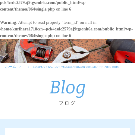
pck4csdc2579aj9tgsonh6a.com/public_html/wp-
content/themes/064/single.php
on line
6
Warning
: Attempt to read property "term_id" on null in
/home/kurihara1718/xn--pck4csdc2579aj9tgsonh6a.com/public_html/wp-
content/themes/064/single.php
on line
6
ホーム
47989277.6520dcc79cd4443b8ba883f06ed6bfdb.20021008
Blog
ブログ