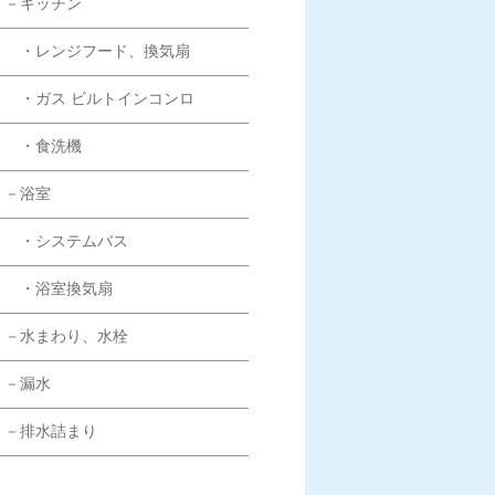
－キッチン
・レンジフード、換気扇
・ガス ビルトインコンロ
・食洗機
－浴室
・システムバス
・浴室換気扇
－水まわり、水栓
－漏水
－排水詰まり