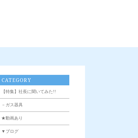
CATEGORY
【特集】社長に聞いてみた!!
－ガス器具
★動画あり
▼ブログ