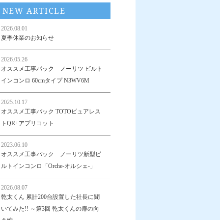
NEW ARTICLE
2026.08.01
夏季休業のお知らせ
2026.05.26
オススメ工事パック ノーリツ ビルト
インコンロ 60cmタイプ N3WV6M
2025.10.17
オススメ工事パック TOTOピュアレス
トQR+アプリコット
2023.06.10
オススメ工事パック ノーリツ新型ビ
ルトインコンロ「Orche-オルシェ-」
2026.08.07
乾太くん 累計200台設置した社長に聞
いてみた!! ～第3回 乾太くんの扉の向