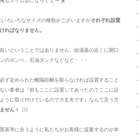
俺もスリム型になりてぇ〜 🕺
にはいろいろなサイズの種類がございますが
それぞれ設置
ければなりません。
良いということではありません。給湯器の近くに開口
ンのボンベ、石油タンクなどなど・・・
必ず定められた離隔距離を取らなければ設置すること
ない業者は『前もここに設置してあったのでここに設
ように取り付けているので大丈夫です』なんて言う方
ん！ 🙅‍♀️
置基準に合うように私たちがお客様に提案するのが本