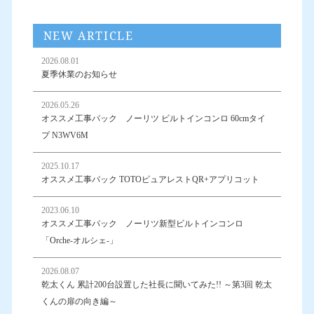
NEW ARTICLE
2026.08.01
夏季休業のお知らせ
2026.05.26
オススメ工事パック ノーリツ ビルトインコンロ 60cmタイ
プ N3WV6M
2025.10.17
オススメ工事パック TOTOピュアレストQR+アプリコット
2023.06.10
オススメ工事パック ノーリツ新型ビルトインコンロ
「Orche-オルシェ-」
2026.08.07
乾太くん 累計200台設置した社長に聞いてみた!! ～第3回 乾太
くんの扉の向き編～