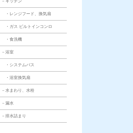
－キッチン
・レンジフード、換気扇
・ガス ビルトインコンロ
・食洗機
－浴室
・システムバス
・浴室換気扇
－水まわり、水栓
－漏水
－排水詰まり