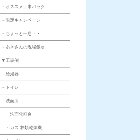
－オススメ工事パック
－限定キャンペーン
－ちょっと一息・・
－あきさんの現場飯🍚
▼工事例
－給湯器
－トイレ
－洗面所
・洗面化粧台
・ガス 衣類乾燥機