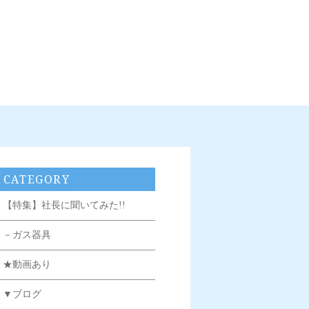
CATEGORY
【特集】社長に聞いてみた!!
－ガス器具
★動画あり
▼ブログ