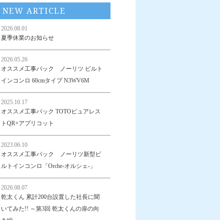
NEW ARTICLE
2026.08.01
夏季休業のお知らせ
2026.05.26
オススメ工事パック ノーリツ ビルト
インコンロ 60cmタイプ N3WV6M
2025.10.17
オススメ工事パック TOTOピュアレス
トQR+アプリコット
2023.06.10
オススメ工事パック ノーリツ新型ビ
ルトインコンロ「Orche-オルシェ-」
2026.08.07
乾太くん 累計200台設置した社長に聞
いてみた!! ～第3回 乾太くんの扉の向