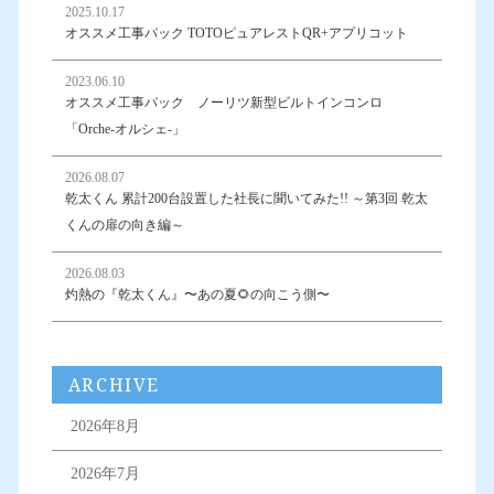
2025.10.17
オススメ工事パック TOTOピュアレストQR+アプリコット
2023.06.10
オススメ工事パック ノーリツ新型ビルトインコンロ
「Orche-オルシェ-」
2026.08.07
乾太くん 累計200台設置した社長に聞いてみた!! ～第3回 乾太
くんの扉の向き編～
2026.08.03
灼熱の『乾太くん』〜あの夏🌻の向こう側〜
ARCHIVE
2026年8月
2026年7月