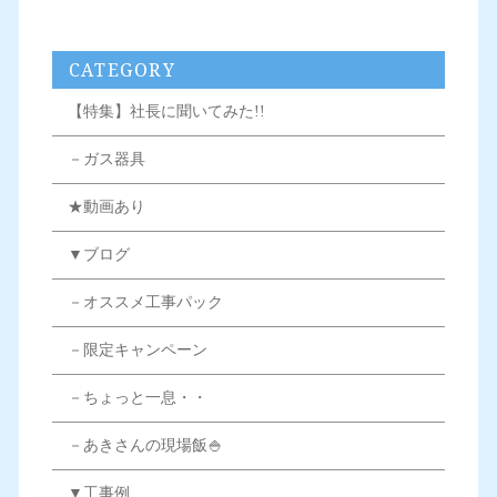
CATEGORY
【特集】社長に聞いてみた!!
－ガス器具
★動画あり
▼ブログ
－オススメ工事パック
－限定キャンペーン
－ちょっと一息・・
－あきさんの現場飯🍚
▼工事例