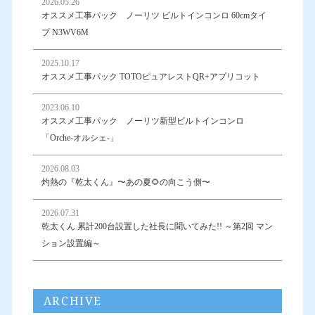
2026.05.26
オススメ工事パック ノーリツ ビルトインコンロ 60cmタイ
プ N3WV6M
2025.10.17
オススメ工事パック TOTOピュアレストQR+アプリコット
2023.06.10
オススメ工事パック ノーリツ新型ビルトインコンロ
「Orche-オルシェ-」
2026.08.03
灼熱の『乾太くん』〜あの夏🌻の向こう側〜
2026.07.31
乾太くん 累計200台設置した社長に聞いてみた!! ～第2回 マン
ション設置編～
ARCHIVE