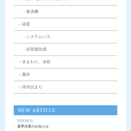
・食洗機
－浴室
・システムバス
・浴室換気扇
－水まわり、水栓
－漏水
－排水詰まり
NEW ARTICLE
2026.08.01
夏季休業のお知らせ