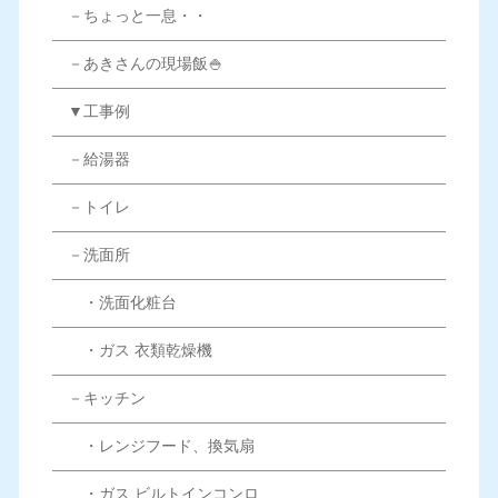
－ちょっと一息・・
－あきさんの現場飯🍚
▼工事例
－給湯器
－トイレ
－洗面所
・洗面化粧台
・ガス 衣類乾燥機
－キッチン
・レンジフード、換気扇
・ガス ビルトインコンロ