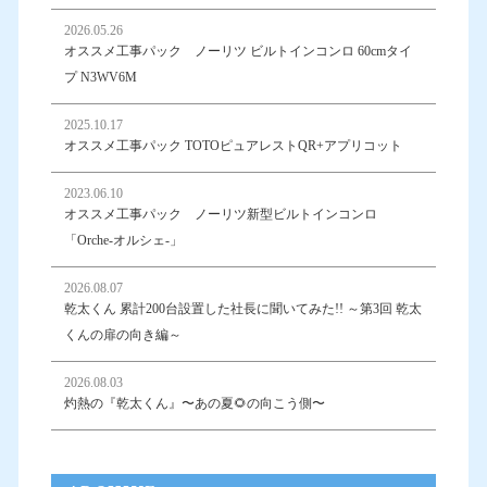
2026.05.26
オススメ工事パック ノーリツ ビルトインコンロ 60cmタイ
プ N3WV6M
2025.10.17
オススメ工事パック TOTOピュアレストQR+アプリコット
2023.06.10
オススメ工事パック ノーリツ新型ビルトインコンロ
「Orche-オルシェ-」
2026.08.07
乾太くん 累計200台設置した社長に聞いてみた!! ～第3回 乾太
くんの扉の向き編～
2026.08.03
灼熱の『乾太くん』〜あの夏🌻の向こう側〜