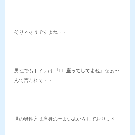
そりゃそうですよね・・
男性でもトイレは 『
🙎‍♀️ 座ってしてよね
』なぁ〜
んて言われて・・
世の男性方は肩身のせまい思いをしております。