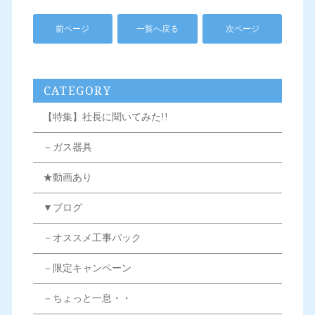
前ページ
一覧へ戻る
次ページ
CATEGORY
【特集】社長に聞いてみた!!
－ガス器具
★動画あり
▼ブログ
－オススメ工事パック
－限定キャンペーン
－ちょっと一息・・