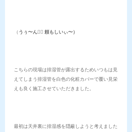
（
うぅ〜ん🧔‍♂️ 頼もしいぃ〜）
こちらの現場は排湿管が露出するためいつもは見
えてしまう排湿管を白色の化粧カバーで覆い見栄
えも良く施工させていただきました。
最初は天井裏に排湿感を隠蔽しようと考えました