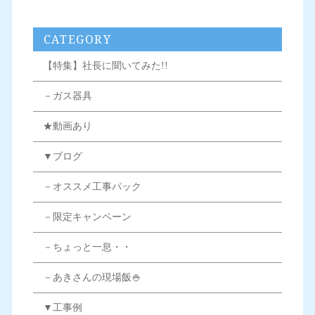
CATEGORY
【特集】社長に聞いてみた!!
－ガス器具
★動画あり
▼ブログ
－オススメ工事パック
－限定キャンペーン
－ちょっと一息・・
－あきさんの現場飯🍚
▼工事例