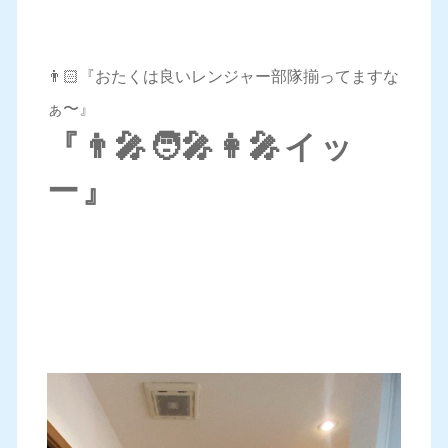
👨🏻『おたくは良いレンジャー部隊揃ってますな
ぁ〜』
『👨‍🎤🧑‍🎤👩‍🎤イッ
ー』