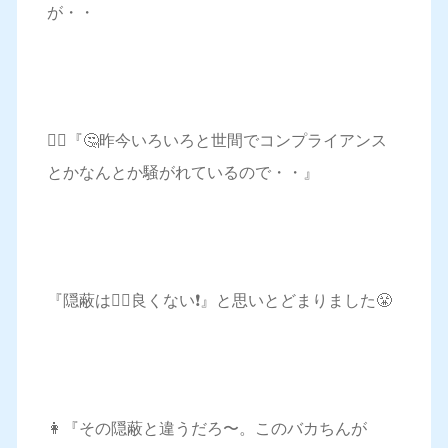
が・・
🧔‍♂️『🤔昨今いろいろと世間でコンプライアンス
とかなんとか騒がれているので・・』
『隠蔽は🙅‍♀️良くない❗️』と思いとどまりました😤
👩『その隠蔽と違うだろ〜。このバカちんが