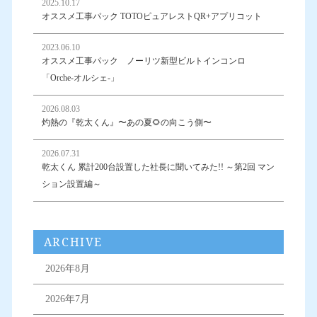
2025.10.17
オススメ工事パック TOTOピュアレストQR+アプリコット
2023.06.10
オススメ工事パック ノーリツ新型ビルトインコンロ
「Orche-オルシェ-」
2026.08.03
灼熱の『乾太くん』〜あの夏🌻の向こう側〜
2026.07.31
乾太くん 累計200台設置した社長に聞いてみた!! ～第2回 マン
ション設置編～
ARCHIVE
2026年8月
2026年7月