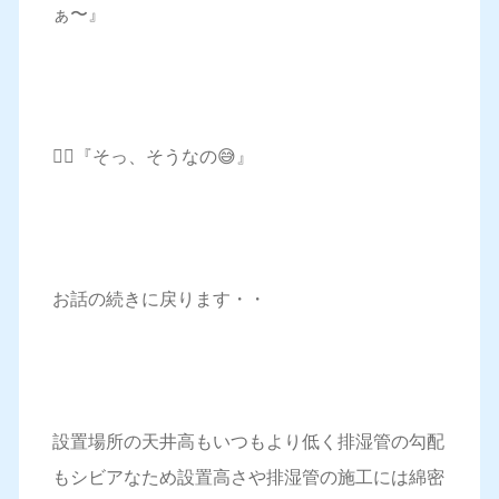
ぁ〜』
🧔‍♂️『そっ、そうなの😅』
お話の続きに戻ります・・
設置場所の天井高もいつもより低く排湿管の勾配
もシビアなため設置高さや排湿管の施工には綿密