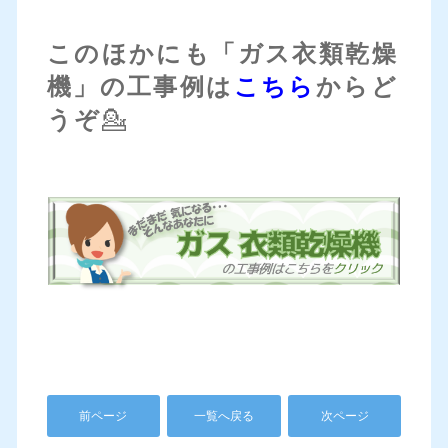
このほかにも「ガス衣類乾燥
機」の工事例は
こちら
からど
うぞ
💁
前ページ
一覧へ戻る
次ページ