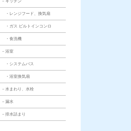
－キッチン
・レンジフード、換気扇
・ガス ビルトインコンロ
・食洗機
－浴室
・システムバス
・浴室換気扇
－水まわり、水栓
－漏水
－排水詰まり