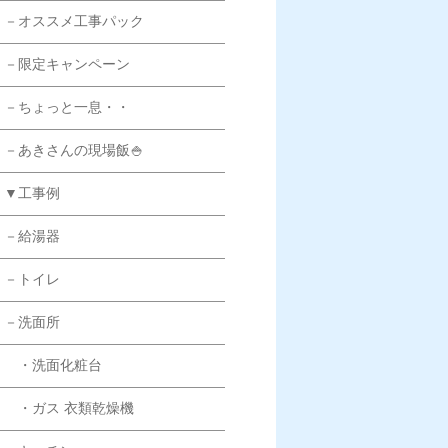
－オススメ工事パック
－限定キャンペーン
－ちょっと一息・・
－あきさんの現場飯🍚
▼工事例
－給湯器
－トイレ
－洗面所
・洗面化粧台
・ガス 衣類乾燥機