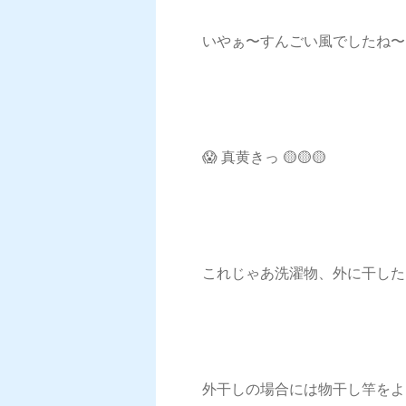
いやぁ〜すんごい風でしたね〜
😱 真黄きっ 🟡🟡🟡
これじゃあ洗濯物、外に干した
外干しの場合には物干し竿をよ