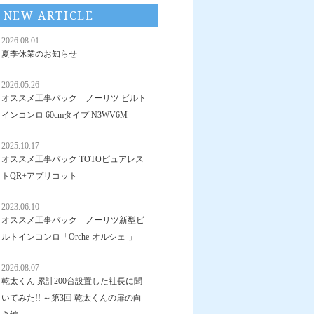
NEW ARTICLE
2026.08.01
夏季休業のお知らせ
2026.05.26
オススメ工事パック ノーリツ ビルト
インコンロ 60cmタイプ N3WV6M
2025.10.17
オススメ工事パック TOTOピュアレス
トQR+アプリコット
2023.06.10
オススメ工事パック ノーリツ新型ビ
ルトインコンロ「Orche-オルシェ-」
2026.08.07
乾太くん 累計200台設置した社長に聞
いてみた!! ～第3回 乾太くんの扉の向