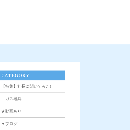
CATEGORY
【特集】社長に聞いてみた!!
－ガス器具
★動画あり
▼ブログ