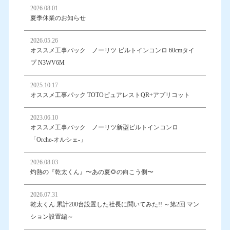
2026.08.01
夏季休業のお知らせ
2026.05.26
オススメ工事パック ノーリツ ビルトインコンロ 60cmタイ
プ N3WV6M
2025.10.17
オススメ工事パック TOTOピュアレストQR+アプリコット
2023.06.10
オススメ工事パック ノーリツ新型ビルトインコンロ
「Orche-オルシェ-」
2026.08.03
灼熱の『乾太くん』〜あの夏🌻の向こう側〜
2026.07.31
乾太くん 累計200台設置した社長に聞いてみた!! ～第2回 マン
ション設置編～