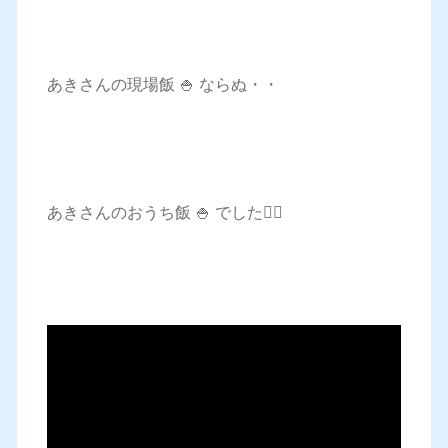
あきさんの現場飯 🍚 ならぬ・・
あきさんのおうち飯 🍚 でした🙋‍♂️