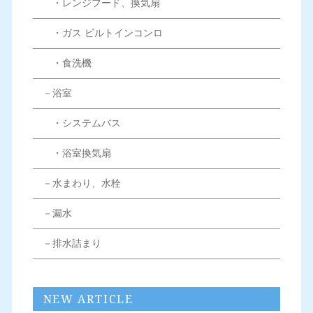
・レンジフード、換気扇
・ガス ビルトインコンロ
・食洗機
－浴室
・システムバス
・浴室換気扇
－水まわり、水栓
－漏水
－排水詰まり
NEW ARTICLE