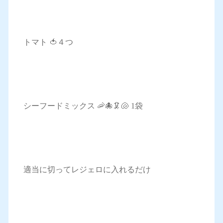
トマト 🍅４つ
シーフードミックス 🦐🐙🦑🐚 1袋
適当に切ってレジェロに入れるだけ