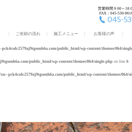
営業時間 9:00～18:
j9tgsonh6a.com/public_html/wp-content/themes/064/single.php
on line
4
FAX：045-530-961
045-53
8/xn--pck4csdc2579aj9tgsonh6a.com/public_html/wp-content/themes/064/
ご依頼の流れ
施工メニュー
お客様の声
j9tgsonh6a.com/public_html/wp-content/themes/064/single.php
on line
5
-pck4csdc2579aj9tgsonh6a.com/public_html/wp-content/themes/064/singl
j9tgsonh6a.com/public_html/wp-content/themes/064/single.php
on line
6
/xn--pck4csdc2579aj9tgsonh6a.com/public_html/wp-content/themes/064/si