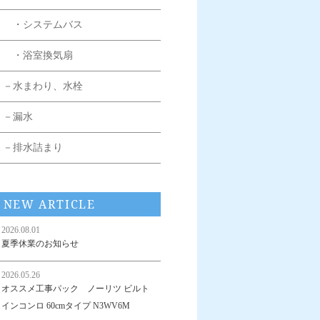
・システムバス
・浴室換気扇
－水まわり、水栓
－漏水
－排水詰まり
NEW ARTICLE
2026.08.01
夏季休業のお知らせ
2026.05.26
オススメ工事パック ノーリツ ビルト
インコンロ 60cmタイプ N3WV6M