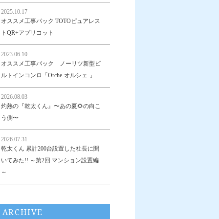
2025.10.17
オススメ工事パック TOTOピュアレス
トQR+アプリコット
2023.06.10
オススメ工事パック ノーリツ新型ビ
ルトインコンロ「Orche-オルシェ-」
2026.08.03
灼熱の『乾太くん』〜あの夏🌻の向こ
う側〜
2026.07.31
乾太くん 累計200台設置した社長に聞
いてみた!! ～第2回 マンション設置編
～
ARCHIVE