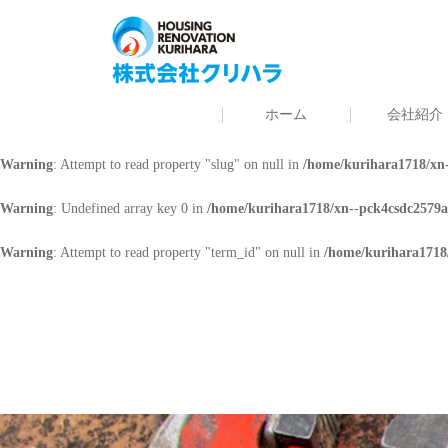
Warning
: Undefined array key 0 in
/home/kurihara1718/xn--pck4csdc2579a
Warning
: Attempt to read property "cat_name" on null in
/home/kurihara171
ホーム
会社紹介
Warning
: Undefined array key 0 in
/home/kurihara1718/xn--pck4csdc2579a
Warning
: Attempt to read property "slug" on null in
/home/kurihara1718/xn-
Warning
: Undefined array key 0 in
/home/kurihara1718/xn--pck4csdc2579a
Warning
: Attempt to read property "term_id" on null in
/home/kurihara1718