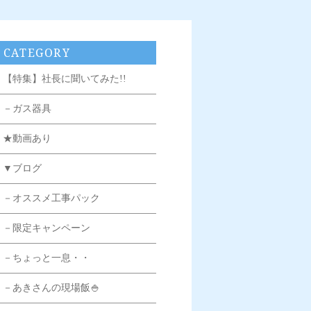
CATEGORY
【特集】社長に聞いてみた!!
－ガス器具
★動画あり
▼ブログ
－オススメ工事パック
－限定キャンペーン
－ちょっと一息・・
－あきさんの現場飯🍚