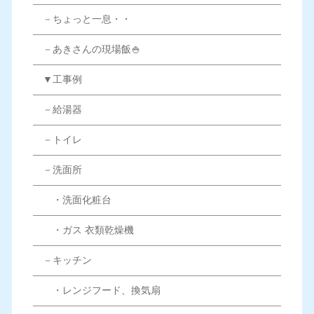
－ちょっと一息・・
－あきさんの現場飯🍚
▼工事例
－給湯器
－トイレ
－洗面所
・洗面化粧台
・ガス 衣類乾燥機
－キッチン
・レンジフード、換気扇