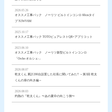
2026.05.26
オススメ工事パック ノーリツ ビルトインコンロ 60cmタイ
プ N3WV6M
2025.10.17
オススメ工事パック TOTOピュアレストQR+アプリコット
2023.06.10
オススメ工事パック ノーリツ新型ビルトインコンロ
「Orche-オルシェ-」
2026.08.07
乾太くん 累計200台設置した社長に聞いてみた!! ～第3回 乾太
くんの扉の向き編～
2026.08.03
灼熱の『乾太くん』〜あの夏🌻の向こう側〜