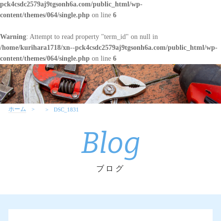
pck4csdc2579aj9tgsonh6a.com/public_html/wp-
content/themes/064/single.php
on line
6
Warning
: Attempt to read property "term_id" on null in
/home/kurihara1718/xn--pck4csdc2579aj9tgsonh6a.com/public_html/wp-
content/themes/064/single.php
on line
6
ホーム
DSC_1831
Blog
ブログ